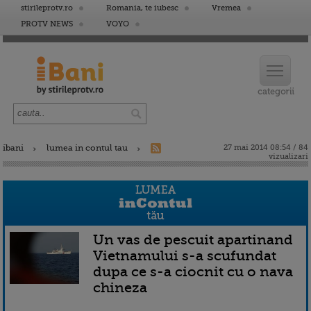
stirileprotv.ro
Romania, te iubesc
Vremea
PROTV NEWS
VOYO
ibani
lumea in contul tau
27 mai 2014 08:54 / 84
vizualizari
Un vas de pescuit apartinand
Vietnamului s-a scufundat
dupa ce s-a ciocnit cu o nava
chineza