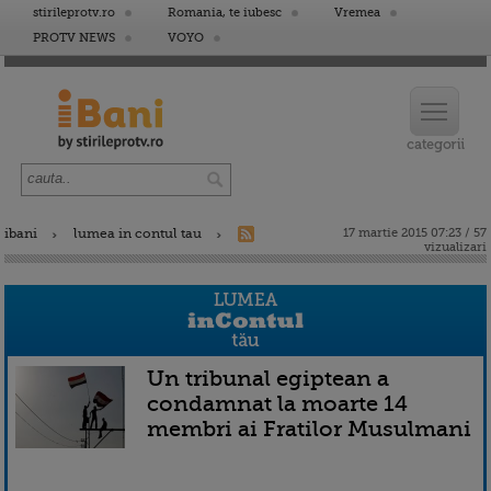
stirileprotv.ro
Romania, te iubesc
Vremea
PROTV NEWS
VOYO
ibani
lumea in contul tau
17 martie 2015 07:23 / 57
vizualizari
Un tribunal egiptean a
condamnat la moarte 14
membri ai Fratilor Musulmani