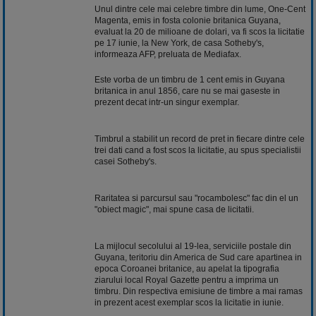
Unul dintre cele mai celebre timbre din lume, One-Cent
Magenta, emis in fosta colonie britanica Guyana,
evaluat la 20 de milioane de dolari, va fi scos la licitatie
pe 17 iunie, la New York, de casa Sotheby's,
informeaza AFP, preluata de Mediafax.
Este vorba de un timbru de 1 cent emis in Guyana
britanica in anul 1856, care nu se mai gaseste in
prezent decat intr-un singur exemplar.
Timbrul a stabilit un record de pret in fiecare dintre cele
trei dati cand a fost scos la licitatie, au spus specialistii
casei Sotheby's.
Raritatea si parcursul sau "rocambolesc" fac din el un
"obiect magic", mai spune casa de licitatii.
La mijlocul secolului al 19-lea, serviciile postale din
Guyana, teritoriu din America de Sud care apartinea in
epoca Coroanei britanice, au apelat la tipografia
ziarului local Royal Gazette pentru a imprima un
timbru. Din respectiva emisiune de timbre a mai ramas
in prezent acest exemplar scos la licitatie in iunie.