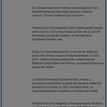
De culoare rosu-violet, timbrul este octogonal si are
imprimat desenul unui vapor, precum si deviza
coloniei, "Damus Petimus Que Vicissim".
Timbrul One-Cent Magenta a fost "redescoperit" pentru
prima oara in 1873, de un tanar scotian de 12 ani din
Demerara, un sat din Guyana, in documentele
apartinand familiei sale.
Dupa ce a fost vandut pentru un pumn de silingi de
acest elev, timbrul a ajuns in Marea Britanie, in anul
1878. Ulterior a fost cumparat de contele francez
Philippe la Renotière von Ferrary, apoi imprumutat unui
muzeu din Berlin.
La sfarsitul Primului Razboi Mondial, Franta a
recuperat acest timbru ca parte din daunele platite de
germani si l-a cedat, in 1922, lui Arthur Hind, un
magnat newyorkez al textilelor, in urma unei licitatii.
Timbrul One-Cent Magenta a fost apoi vandut de doua