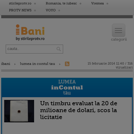
stirileprotv.ro
Romania, te iubesc
Vremea
PROTV NEWS
VOYO
ibani
lumea in contul tau
15 februarie 2014 11:40 / 316
vizualizari
Un timbru evaluat la 20 de
milioane de dolari, scos la
licitatie