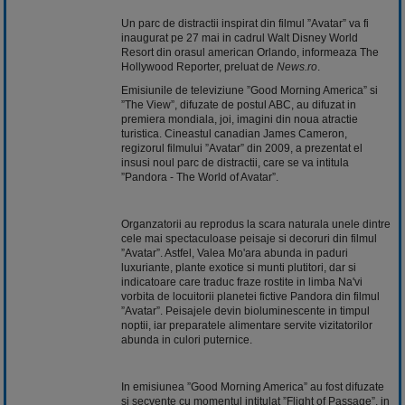
Un parc de distractii inspirat din filmul ”Avatar” va fi
inaugurat pe 27 mai in cadrul Walt Disney World
Resort din orasul american Orlando, informeaza The
Hollywood Reporter, preluat de
News.ro
.
Emisiunile de televiziune ”Good Morning America” si
”The View”, difuzate de postul ABC, au difuzat in
premiera mondiala, joi, imagini din noua atractie
turistica. Cineastul canadian James Cameron,
regizorul filmului ”Avatar” din 2009, a prezentat el
insusi noul parc de distractii, care se va intitula
”Pandora - The World of Avatar”.
Organzatorii au reprodus la scara naturala unele dintre
cele mai spectaculoase peisaje si decoruri din filmul
”Avatar”. Astfel, Valea Mo'ara abunda in paduri
luxuriante, plante exotice si munti plutitori, dar si
indicatoare care traduc fraze rostite in limba Na'vi
vorbita de locuitorii planetei fictive Pandora din filmul
”Avatar”. Peisajele devin bioluminescente in timpul
noptii, iar preparatele alimentare servite vizitatorilor
abunda in culori puternice.
In emisiunea ”Good Morning America” au fost difuzate
si secvente cu momentul intitulat ”Flight of Passage”, in