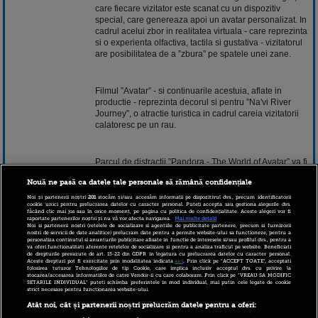
care fiecare vizitator este scanat cu un dispozitiv
special, care genereaza apoi un avatar personalizat. In
cadrul acelui zbor in realitatea virtuala - care reprezinta
si o experienta olfactiva, tactila si gustativa - vizitatorul
are posibilitatea de a ”zbura” pe spatele unei zane.
Filmul ”Avatar” - si continuarile acestuia, aflate in
productie - reprezinta decorul si pentru ”Na'vi River
Journey”, o atractie turistica in cadrul careia vizitatorii
calatoresc pe un rau.
Parcul de distractii ”Pandora - The World of Avatar” va fi
inaugurat oficial pe 27 mai.
Nouă ne pasă ca datele tale personale să rămână confidențiale
Noi și partenerii noștri
201
stocăm și/sau accesăm informații pe dispozitivul dvs., precum identificatorii
cookie unici pentru prelucrarea datelor cu caracter personal. Puteți accepta sau gestiona alegerile dvs.
In aprilie 2016, cineastul James Cameron a anuntat ca
făcând clic mai jos sau în orice moment, pe pagina cu politica de confidențialitate. Aceste alegeri vor fi
raportate partenerilor noștri și nu vă vor afecta navigarea.
Mai multe detalii
va regiza patru continuari ale filmului ”Avatar”, care vor
Noi si partenerii nostri (retelele de socializare si agentiile de publicitate partenere, precum si furnizorii
fi lansate pe marile ecrane incepand din anul 2018.
nostri de servicii de date analitice) prelucram date pentru a permite website-ului sa functioneze, pentru a
personaliza continutul si anunturile publicitare afisate in functie de interesele si/sau profilul dvs., pentru a
Filmul ”Avatar” ocupa primul loc in topul celor mai
va oferi functionalitati aferente retelelor de socializare si pentru a analiza traficul pe website. Beneficiati
profitabile productii cinematografice din toate timpurile,
de drepturile prevazute de art. 15-22 din GDPR in legatura cu prelucrarea datelor cu caracter personal.
Aceste drepturi pot fi exercitate prin modalitatea indicata
aici
. Prin click pe “ACCEPT TOATE”, acceptati
cu incasari de peste 2,7 miliarde de dolari.
folosirea tuturor Tehnologiilor de tip Cookie, care implica inclusiv acceptul dvs. cu privire la
stocarea/accesarea informatiilor de catre Vendor-ii cu care colaboram. Prin click pe “VREAU SA MODIFIC
SETARILE INDIVIDUAL” puteti schimba preferintele in mod individual, mai putin cele legate de cookie
strict necesare pentru functionarea website-ului.
10 martie 2017 14:45
Atât noi, cât și partenerii noștri prelucrăm datele pentru a oferi: