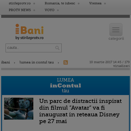
stirileprotv.ro
Romania, te iubesc
Vremea
PROTV NEWS
VOYO
ibani
lumea in contul tau
10 martie 2017 14:45 / 179
vizualizari
Un parc de distractii inspirat
din filmul ”Avatar” va fi
inaugurat in reteaua Disney
pe 27 mai