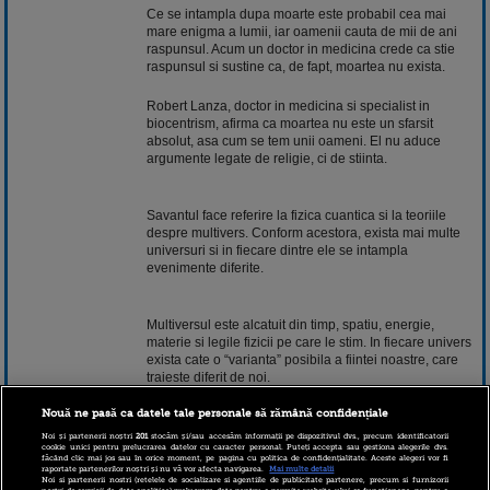
Ce se intampla dupa moarte este probabil cea mai
mare enigma a lumii, iar oamenii cauta de mii de ani
raspunsul. Acum un doctor in medicina crede ca stie
raspunsul si sustine ca, de fapt, moartea nu exista.
Robert Lanza, doctor in medicina si specialist in
biocentrism, afirma ca moartea nu este un sfarsit
absolut, asa cum se tem unii oameni. El nu aduce
argumente legate de religie, ci de stiinta.
Savantul face referire la fizica cuantica si la teoriile
despre multivers. Conform acestora, exista mai multe
universuri si in fiecare dintre ele se intampla
evenimente diferite.
Multiversul este alcatuit din timp, spatiu, energie,
materie si legile fizicii pe care le stim. In fiecare univers
exista cate o “varianta” posibila a fiintei noastre, care
traieste diferit de noi.
Nouă ne pasă ca datele tale personale să rămână confidențiale
Desi pare o
poveste
SF, aceasta teorie i-a trezit
Noi și partenerii noștri
201
stocăm și/sau accesăm informații pe dispozitivul dvs., precum identificatorii
cookie unici pentru prelucrarea datelor cu caracter personal. Puteți accepta sau gestiona alegerile dvs.
interesul lui Lanza, care a combinat-o cu biocentrismul,
făcând clic mai jos sau în orice moment, pe pagina cu politica de confidențialitate. Aceste alegeri vor fi
curent care sustine ca viata este cea care dicteaza
raportate partenerilor noștri și nu vă vor afecta navigarea.
Mai multe detalii
Noi si partenerii nostri (retelele de socializare si agentiile de publicitate partenere, precum si furnizorii
functionarea Universului, nu invers.