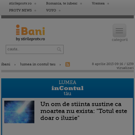
stirileprotv.ro
Romania, te iubesc
Vremea
PROTV NEWS
VOYO
ibani
lumea in contul tau
8 aprilie 2013 09:16 / 1239
vizualizari
Un om de stiinta sustine ca
moartea nu exista: "Totul este
doar o iluzie"