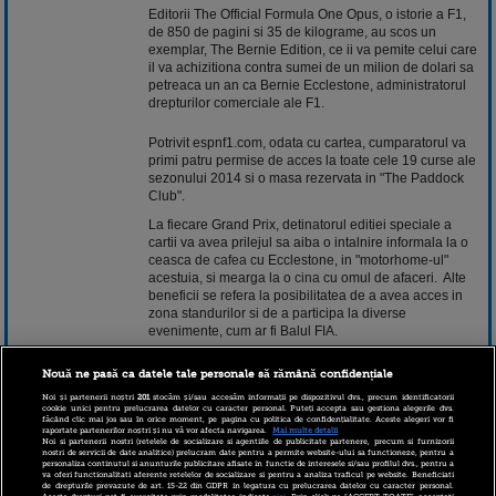
Editorii The Official Formula One Opus, o istorie a F1,
de 850 de pagini si 35 de kilograme, au scos un
exemplar, The Bernie Edition, ce ii va pemite celui care
il va achizitiona contra sumei de un milion de dolari sa
petreaca un an ca Bernie Ecclestone, administratorul
drepturilor comerciale ale F1.
Potrivit espnf1.com, odata cu cartea, cumparatorul va
primi patru permise de acces la toate cele 19 curse ale
sezonului 2014 si o masa rezervata in "The Paddock
Club".
La fiecare Grand Prix, detinatorul editiei speciale a
cartii va avea prilejul sa aiba o intalnire informala la o
ceasca de
cafea
cu Ecclestone, in "motorhome-ul"
acestuia, si mearga la o
cina
cu omul de afaceri. Alte
beneficii se refera la posibilitatea de a avea acces in
zona standurilor si de a participa la diverse
evenimente, cum ar fi Balul FIA.
Cartea are coperta din argint si va fi semnata de
Nouă ne pasă ca datele tale personale să rămână confidențiale
Ecclestone si de fiecare pilot campion mondial de
Formula 1 aflat in viata.
Noi și partenerii noștri
201
stocăm și/sau accesăm informații pe dispozitivul dvs., precum identificatorii
cookie unici pentru prelucrarea datelor cu caracter personal. Puteți accepta sau gestiona alegerile dvs.
făcând clic mai jos sau în orice moment, pe pagina cu politica de confidențialitate. Aceste alegeri vor fi
Editorii au organizat o licitatie pentru a o vinde, ce se
raportate partenerilor noștri și nu vă vor afecta navigarea.
Mai multe detalii
va incheia la 24 decembrie.
Noi si partenerii nostri (retelele de socializare si agentiile de publicitate partenere, precum si furnizorii
nostri de servicii de date analitice) prelucram date pentru a permite website-ului sa functioneze, pentru a
personaliza continutul si anunturile publicitare afisate in functie de interesele si/sau profilul dvs., pentru a
Varianta clasica a lucrarii The Official Formula One
va oferi functionalitati aferente retelelor de socializare si pentru a analiza traficul pe website. Beneficiati
Opus costa 2.000 de lire sterline si are un tiraj de 1.500
de drepturile prevazute de art. 15-22 din GDPR in legatura cu prelucrarea datelor cu caracter personal.