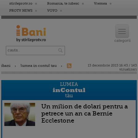
stirileprotv.ro
Romania, te iubesc
Vremea
PROTV NEWS
VOYO
ibani
lumea in contul tau
13 decembrie 2013 16:43 / 143
vizualizari
Un milion de dolari pentru a
petrece un an ca Bernie
Ecclestone