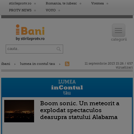
stirileprotv.ro
Romania, te iubesc
Vremea
PROTV NEWS
VOYO
ibani
lumea in contul tau
11 septembrie 2013 15:26 / 657
vizualizari
Boom sonic. Un meteorit a
explodat spectaculos
deasupra statului Alabama