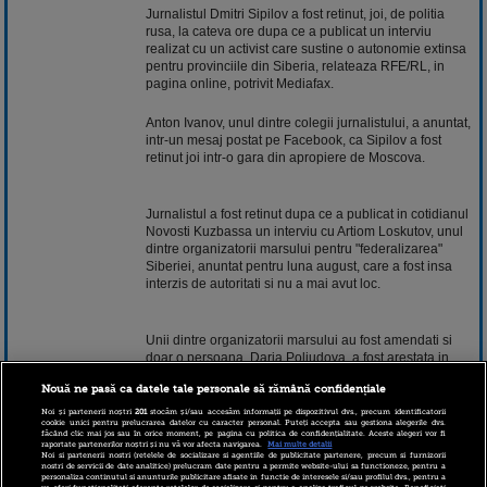
Jurnalistul Dmitri Sipilov a fost retinut, joi, de politia
rusa, la cateva ore dupa ce a publicat un interviu
realizat cu un activist care sustine o autonomie extinsa
pentru provinciile din Siberia, relateaza RFE/RL, in
pagina online, potrivit Mediafax.
Anton Ivanov, unul dintre colegii jurnalistului, a anuntat,
intr-un mesaj postat pe Facebook, ca Sipilov a fost
retinut joi intr-o gara din apropiere de Moscova.
Jurnalistul a fost retinut dupa ce a publicat in cotidianul
Novosti Kuzbassa un interviu cu Artiom Loskutov, unul
dintre organizatorii marsului pentru "federalizarea"
Siberiei, anuntat pentru luna august, care a fost insa
interzis de autoritati si nu a mai avut loc.
Unii dintre organizatorii marsului au fost amendati si
doar o persoana, Daria Poliudova, a fost arestata in
cursul acestei luni si acuzata de raspandirea
Nouă ne pasă ca datele tale personale să rămână confidențiale
extremismului si separatismului pe Internet.
Noi și partenerii noștri
201
stocăm și/sau accesăm informații pe dispozitivul dvs., precum identificatorii
cookie unici pentru prelucrarea datelor cu caracter personal. Puteți accepta sau gestiona alegerile dvs.
făcând clic mai jos sau în orice moment, pe pagina cu politica de confidențialitate. Aceste alegeri vor fi
raportate partenerilor noștri și nu vă vor afecta navigarea.
Mai multe detalii
Oficialii din Rusia au cerut in mai multe randuri
Noi si partenerii nostri (retelele de socializare si agentiile de publicitate partenere, precum si furnizorii
"federalizarea" Ucrainei, sustinand ca este necesara o
nostri de servicii de date analitice) prelucram date pentru a permite website-ului sa functioneze, pentru a
personaliza continutul si anunturile publicitare afisate in functie de interesele si/sau profilul dvs., pentru a
autonomie extinsa pentru regiunile locuite de etnici