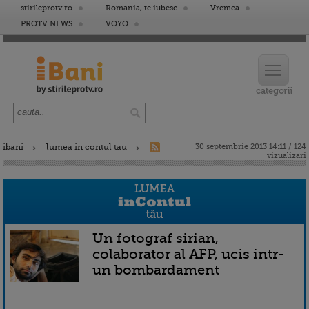
stirileprotv.ro
Romania, te iubesc
Vremea
PROTV NEWS
VOYO
ibani
lumea in contul tau
30 septembrie 2013 14:11 / 124
vizualizari
Un fotograf sirian,
colaborator al AFP, ucis intr-
un bombardament