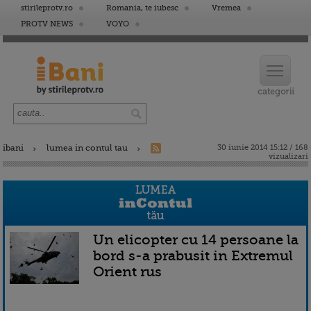
stirileprotv.ro
Romania, te iubesc
Vremea
PROTV NEWS
VOYO
ibani
lumea in contul tau
30 iunie 2014 15:12 / 168
vizualizari
Un elicopter cu 14 persoane la
bord s-a prabusit in Extremul
Orient rus