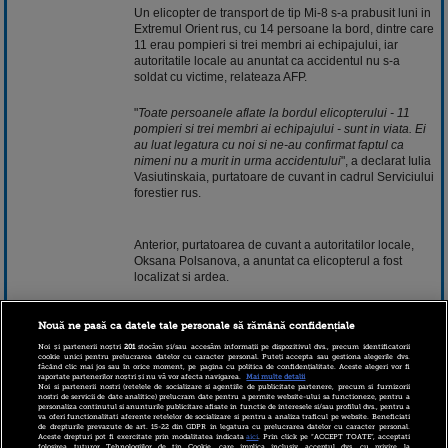
Un elicopter de transport de tip Mi-8 s-a prabusit luni in
Extremul Orient rus, cu 14 persoane la bord, dintre care
11 erau pompieri si trei membri ai echipajului, iar
autoritatile locale au anuntat ca accidentul nu s-a
soldat cu victime, relateaza AFP.
"
Toate persoanele aflate la bordul elicopterului - 11
pompieri si trei membri ai echipajului - sunt in viata. Ei
au luat legatura cu noi si ne-au confirmat faptul ca
nimeni nu a murit in urma accidentului
", a declarat Iulia
Vasiutinskaia, purtatoare de cuvant in cadrul Serviciului
forestier rus.
Anterior, purtatoarea de cuvant a autoritatilor locale,
Oksana Polsanova, a anuntat ca elicopterul a fost
localizat si ardea.
Nouă ne pasă ca datele tale personale să rămână confidențiale
Accidentul s-a produs in regiunea Habarovsk, la
aproximativ 50 de kilometri de localitatea Cekunda, in
Noi și partenerii noștri
201
stocăm și/sau accesăm informații pe dispozitivul dvs., precum identificatorii
cookie unici pentru prelucrarea datelor cu caracter personal. Puteți accepta sau gestiona alegerile dvs.
Extremul Orient rus.
făcând clic mai jos sau în orice moment, pe pagina cu politica de confidențialitate. Aceste alegeri vor fi
raportate partenerilor noștri și nu vă vor afecta navigarea.
Mai multe detalii
Noi si partenerii nostri (retelele de socializare si agentiile de publicitate partenere, precum si furnizorii
nostri de servicii de date analitice) prelucram date pentru a permite website-ului sa functioneze, pentru a
personaliza continutul si anunturile publicitare afisate in functie de interesele si/sau profilul dvs., pentru a
Accidentele aeriene sunt frecvente in Rusia, fiind
va oferi functionalitati aferente retelelor de socializare si pentru a analiza traficul pe website. Beneficiati
deseori atribuite starii aparatelor de zbor si proastei lor
de drepturile prevazute de art. 15-22 din GDPR in legatura cu prelucrarea datelor cu caracter personal.
Aceste drepturi pot fi exercitate prin modalitatea indicata
aici
. Prin click pe “ACCEPT TOATE”, acceptati
intretineri.
folosirea tuturor Tehnologiilor de tip Cookie, care implica inclusiv acceptul dvs. cu privire la