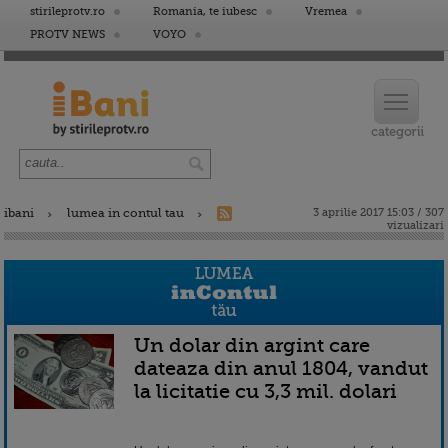
stirileprotv.ro
Romania, te iubesc
Vremea
PROTV NEWS
VOYO
ibani
lumea in contul tau
3 aprilie 2017 15:03 / 307
vizualizari
Un dolar din argint care
dateaza din anul 1804, vandut
la licitatie cu 3,3 mil. dolari