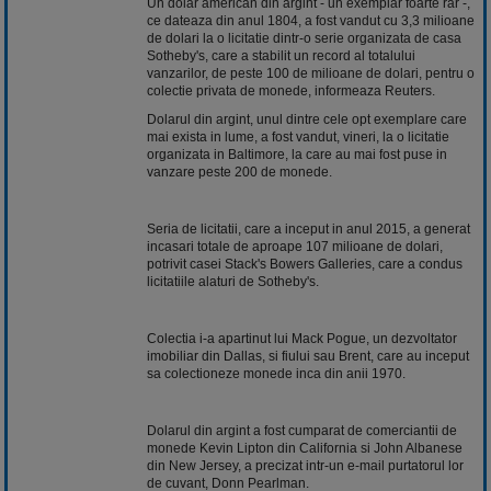
Un dolar american din argint - un exemplar foarte rar -,
ce dateaza din anul 1804, a fost vandut cu 3,3 milioane
de dolari la o licitatie dintr-o serie organizata de casa
Sotheby's, care a stabilit un record al totalului
vanzarilor, de peste 100 de milioane de dolari, pentru o
colectie privata de monede, informeaza Reuters.
Dolarul din argint, unul dintre cele opt exemplare care
mai exista in lume, a fost vandut, vineri, la o licitatie
organizata in Baltimore, la care au mai fost puse in
vanzare peste 200 de monede.
Seria de licitatii, care a inceput in anul 2015, a generat
incasari totale de aproape 107 milioane de dolari,
potrivit casei Stack's Bowers Galleries, care a condus
licitatiile alaturi de Sotheby's.
Colectia i-a apartinut lui Mack Pogue, un dezvoltator
imobiliar din Dallas, si fiului sau Brent, care au inceput
sa colectioneze monede inca din anii 1970.
Dolarul din argint a fost cumparat de comerciantii de
monede Kevin Lipton din California si John Albanese
din New Jersey, a precizat intr-un e-mail purtatorul lor
de cuvant, Donn Pearlman.