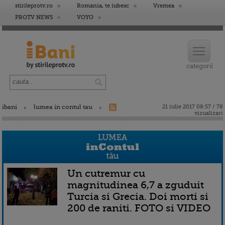
stirileprotv.ro
Romania, te iubesc
Vremea
PROTV NEWS
VOYO
ibani
lumea in contul tau
21 iulie 2017 08:57 / 78
vizualizari
Un cutremur cu
magnitudinea 6,7 a zguduit
Turcia si Grecia. Doi morti si
200 de raniti. FOTO si VIDEO