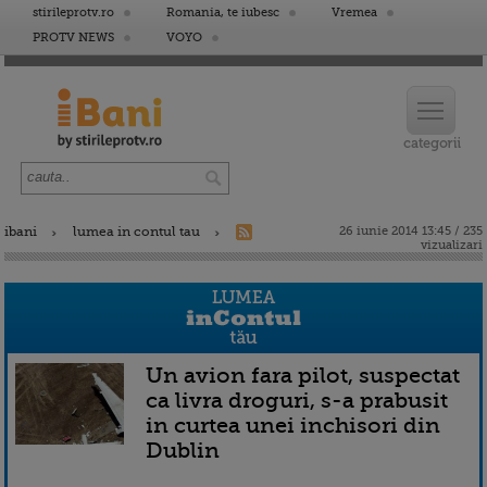
stirileprotv.ro
Romania, te iubesc
Vremea
PROTV NEWS
VOYO
ibani
lumea in contul tau
26 iunie 2014 13:45 / 235
vizualizari
Un avion fara pilot, suspectat
ca livra droguri, s-a prabusit
in curtea unei inchisori din
Dublin