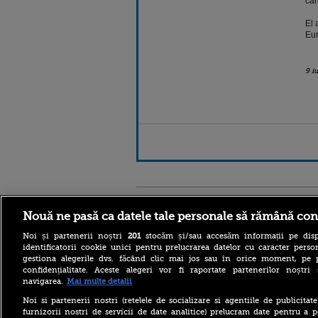
car
El 
Eur
9 i
Stirileprotv.ro
ilike-it.
Nouă ne pasă ca datele tale personale să rămână con
Noi și partenerii noștri
201
stocăm și/sau accesăm informații pe disp
identificatorii cookie unici pentru prelucrarea datelor cu caracter person
gestiona alegerile dvs. făcând clic mai jos sau în orice moment, pe 
confidențialitate. Aceste alegeri vor fi raportate partenerilor noștr
navigarea.
Mai multe detalii
Ca în „Cartea Junglei”: un
urs din Suceava, surprins în
Noi si partenerii nostri (retelele de socializare si agentiile de publicita
timp ce se scarpină de
furnizorii nostri de servicii de date analitice) prelucram date pentru a p