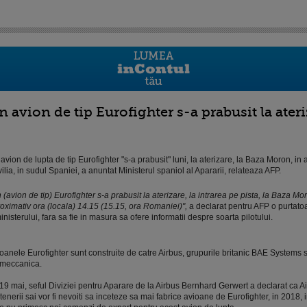
n avion de tip Eurofighter s-a prabusit la ateri
avion de lupta de tip Eurofighter "s-a prabusit" luni, la aterizare, la Baza Moron, in
ilia, in sudul Spaniei, a anuntat Ministerul spaniol al Apararii, relateaza AFP.
 (avion de tip) Eurofighter s-a prabusit la aterizare, la intrarea pe pista, la Baza Mo
oximativ ora (locala) 14.15 (15.15, ora Romaniei)",
a declarat pentru AFP o purtato
inisterului, fara sa fie in masura sa ofere informatii despre soarta pilotului.
oanele Eurofighter sunt construite de catre Airbus, grupurile britanic BAE Systems si
meccanica.
19 mai, seful Diviziei pentru Aparare de la Airbus Bernhard Gerwert a declarat ca A
tenerii sai vor fi nevoiti sa inceteze sa mai fabrice avioane de Eurofighter, in 2018, i