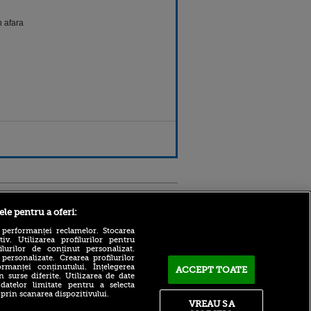
n afara
Sport.ro
ele pentru a oferi:
 performanței reclamelor. Stocarea
v. Utilizarea profilurilor pentru
ilurilor de conținut personalizat.
 personalizate. Crearea profilurilor
rmanței conținutului. Înțelegerea
ACCEPT TOATE
n surse diferite. Utilizarea de date
 datelor limitate pentru a selecta
OUT! Pleacă de la Inter și
 prin scanarea dispozitivului.
semnează cu Parma
VREAU SA
ldau din