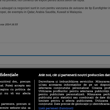
e nu primesc noi comenzi de export pentru acest avion de lupta.
a adaugat ca negocieri sunt in curs pentru vanzarea de avioane de tip Eurofighter i
opei, de exemplu in Qatar, Arabia Saudita, Kuwait si Malaysia.
unie 2014 16:55
ro
foodstory.ro
Procinema.ro
fidențiale
Atât noi, cât și partenerii noștri prelucrăm dat
ozitivul dvs., precum
Dezvoltarea și îmbunătățirea serviciilor. Măsurarea
și/sau accesarea informațiilor de pe un dispoziti
al. Puteți accepta sau
selectarea conținutului personalizat. Crearea prof
pagina cu politica de
Utilizarea profilurilor pentru selectarea publicității
i și nu vă vor afecta
pentru publicitate personalizată. Măsurarea perfo
publicului prin statistici sau combinații de date di
limitate pentru a selecta publicitatea. Utilizarea
conținutul. Date precise de geolocație și identificarea
te partenere, precum si
(P) Descoperă Lumea
Nikolaj Coster-Wa
ermite website-ului sa
Listă parteneri (furnizori)
Evenimentelor din România