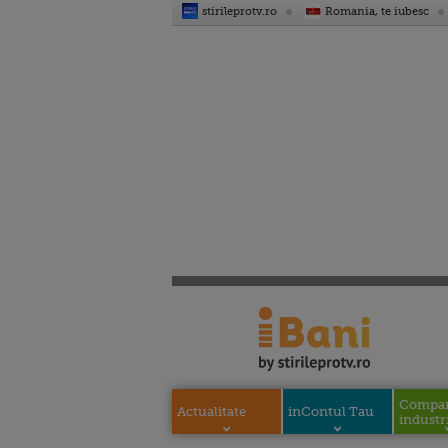
stirileprotv.ro
Romania, te iubesc
Compani
Actualitate
inContul Tau
industri