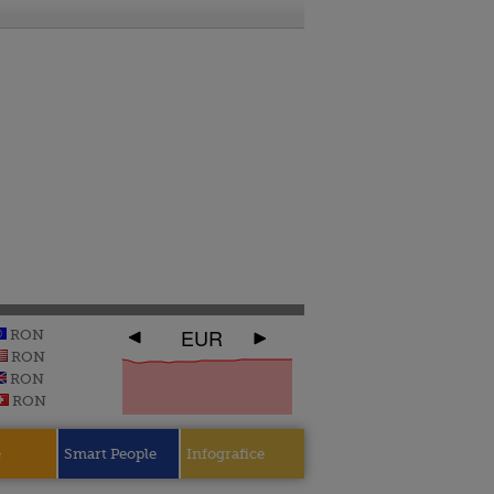
EUR
RON
RON
RON
RON
e
Smart People
Infografice