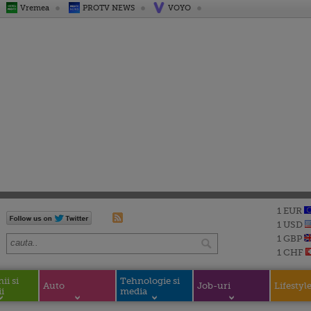
Vremea
PROTV NEWS
VOYO
1 EUR
1 USD
1 GBP
1 CHF
i si
Tehnologie si
Auto
Job-uri
Lifestyl
i
media