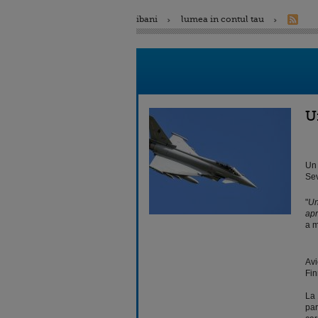
ibani
lumea in contul tau
U
Un 
Sev
"
Un
apr
a m
Avi
Fin
La 
par