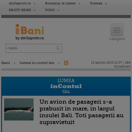
stirileprotv.ro
Romania, te iubesc
Vremea
PROTV NEWS
VOYO
ibani
lumea in contul tau
13 aprilie 2013 11:57 / 286
vizualizari
Un avion de pasageri s-a
prabusit in mare, in largul
insulei Bali. Toti pasagerii au
supravietuit