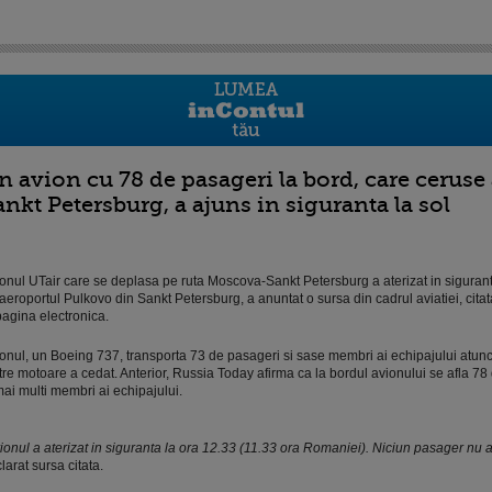
n avion cu 78 de pasageri la bord, care ceruse 
ankt Petersburg, a ajuns in siguranta la sol
onul UTair care se deplasa pe ruta Moscova-Sankt Petersburg a aterizat in sigurant
aeroportul Pulkovo din Sankt Petersburg, a anuntat o sursa din cadrul aviatiei, citat
pagina electronica.
onul, un Boeing 737, transporta 73 de pasageri si sase membri ai echipajului atun
tre motoare a cedat. Anterior, Russia Today afirma ca la bordul avionului se afla 78
mai multi membri ai echipajului.
ionul a aterizat in siguranta la ora 12.33 (11.33 ora Romaniei). Niciun pasager nu a 
larat sursa citata.