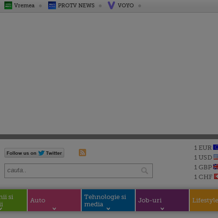
Vremea
PROTV NEWS
VOYO
1 EUR
1 USD
1 GBP
1 CHF
i si
Tehnologie si
Auto
Job-uri
Lifestyl
i
media