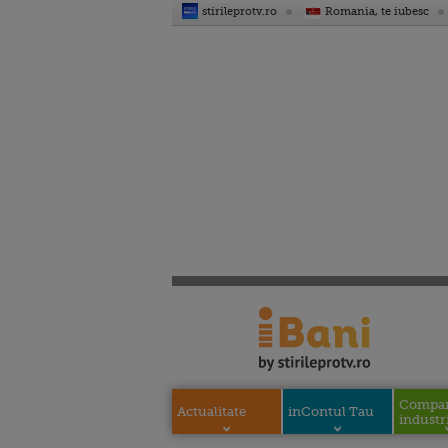
stirileprotv.ro
Romania, te iubesc
Compani
Actualitate
inContul Tau
industri