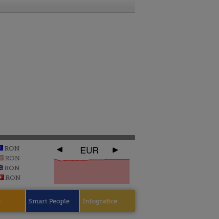
EUR
RON
RON
RON
RON
e
Smart People
Infografice