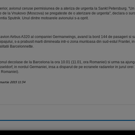
erior, avionul ceruse permisiunea de a ateriza de urgenta la Sankt Petersburg. "Un
e de la Vnukovo (Moscova) se pregateste de o aterizare de urgenta", declara o sur
ntia Sputnik. Unul dintre motoarele avionului s-a oprit.
avion Airbus A320 al companiei Germanwings, avand la bord 144 de pasageri si s
ipajului, s-a prabusit marti dimineata intr-o zona muntoasa din sud-estul Frantei, i
alitatii Barcelonnette.
onul decolase de la Barcelona la ora 10.01 (11.01, ora Romaniei) si urma sa ajung
seldorf, in nordul Germaniei, insa a disparut de pe ecranele radarelor in jurul orei 
 Romaniei).
martie 2015 11:34