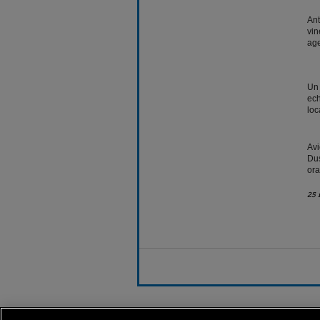
Ant
vin
age
Un 
ech
loc
Avi
Dus
ora
25 