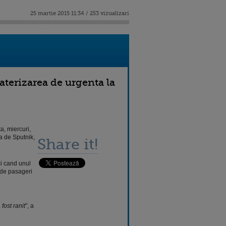
25 martie 2015 11:34 / 253 vizualizari
aterizarea de urgenta la
a, miercuri,
a de Sputnik,
Share it!
ci cand unul
 de pasageri
fost ranit
", a