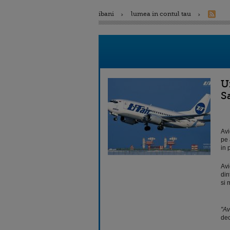
ibani
lumea in contul tau
U
S
Avi
pe 
in 
Avi
din
si 
"Av
dec