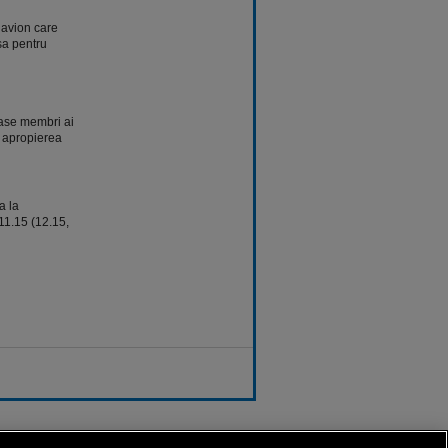
 avion care
sa pentru
ase membri ai
n apropierea
a la
11.15 (12.15,