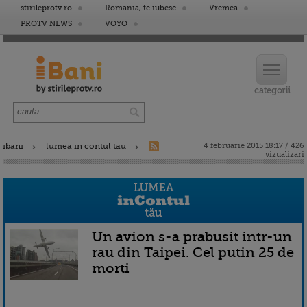
stirileprotv.ro
Romania, te iubesc
Vremea
PROTV NEWS
VOYO
ibani
lumea in contul tau
4 februarie 2015 18:17 / 426
vizualizari
Un avion s-a prabusit intr-un
rau din Taipei. Cel putin 25 de
morti