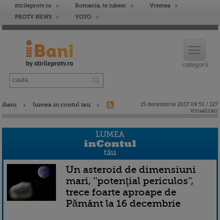
stirileprotv.ro
Romania, te iubesc
Vremea
PROTV NEWS
VOYO
ibani
lumea in contul tau
15 decembrie 2017 09:51 / 127
vizualizari
Un asteroid de dimensiuni
mari, ''potenţial periculos'',
trece foarte aproape de
Pământ la 16 decembrie