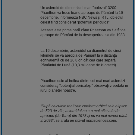
Un asteroid de dimensiuni mari ''botezat'' 3200
Phaethon va trece foarte aproape de Pământ la 16
decembrie, informează NBC News şi RTL, obiectul
celest fiind considerat ''potenţial periculos''.
Aceasta este prima oară când Phaethon va fi atât de
aproape de Pământ de la descoperirea sa din 1983.
La 16 decembrie, asteroidul cu diametrul de cinci
kilometri se va apropia de Pământ la o distanţă
echivalentă cu de 26,8 ori cât cea care separă
Pământul de Lună (10,3 milioane de kilometri).
Phaethon este al treilea dintre cei mai mari asteroizi
consideraţi "potenţial periculoşi" observaţi vreodată în
jurul planetei noastre.
"După calculele realizate conform orbitei sale eliptice
de 523 de zile, asteroidul nu s-a mai aflat atât de
aproape (de Terra) din 1973 şi nu va mai reveni până
în 2093
", se arată pe site-ul maxisciences.com.