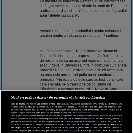
Pe măsură ce traiectoria Pământului se intersectează
cu fragmentele minuscule lăsate în urmă de Phaethon
particulele ard când intră în atmosfera terestră şi astfel
apar ''stelele căzătoare''.
Aceasta este o mare oportunitate pentru astronomi
amatori pentru a-l observa şi studia pe Phaethon.
În lumea astronomiei, 10,3 milioane de kilometri
înseamnă destul de aproape şi ridică o întrebare: cât
de posibil este ca un asteroid mare şi înspăimântător
aflat undeva în Univers să intre în coliziune cu planeta
noastră? Răspunsul astronomilor este că acest lucru
nu prea este posibil, cel puţin nu în următoarea
perioadă. ''Nu există obiecte care au fost identificate
care s-ar afla pe o traiectorie de coliziune cu
Pământul'', a declarat pentru NBC News dr. Amy
Mainzer, astronom în cadrul Jet Propulsion Laboratory
Nouă ne pasă ca datele tale personale să rămână confidențiale
(JPL) din Pasadena, California, Statele Unite.
Noi și partenerii noștri
201
stocăm și/sau accesăm informații pe dispozitivul dvs., precum identificatorii
cookie unici pentru prelucrarea datelor cu caracter personal. Puteți accepta sau gestiona alegerile dvs.
făcând clic mai jos sau în orice moment, pe pagina cu politica de confidențialitate. Aceste alegeri vor fi
raportate partenerilor noștri și nu vă vor afecta navigarea.
Mai multe detalii
Potrivit lui Mainzer, astronomii au descoperit
Noi si partenerii nostri (retelele de socializare si agentiile de publicitate partenere, precum si furnizorii
''majoritatea asteroizilor cu adevărat mari din apropiere
nostri de servicii de date analitice) prelucram date pentru a permite website-ului sa functioneze, pentru a
personaliza continutul si anunturile publicitare afisate in functie de interesele si/sau profilul dvs., pentru a
de Pământ'' - obiecte cu un diametru de peste un
va oferi functionalitati aferente retelelor de socializare si pentru a analiza traficul pe website. Beneficiati
kilometru. S-a stabilit că niciunul dintre aceştia nu se
de drepturile prevazute de art. 15-22 din GDPR in legatura cu prelucrarea datelor cu caracter personal.
Aceste drepturi pot fi exercitate prin modalitatea indicata
aici
. Prin click pe “ACCEPT TOATE”, acceptati
află pe o traiectorie de coliziune cu Terra.