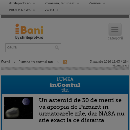
stirileprotv.ro
Romania, te iubesc
Vremea
PROTV NEWS
VOYO
ibani
lumea in contul tau
3 martie 2016 12:43 / 284
vizualizari
Un asteroid de 30 de metri se
va apropia de Pamant in
urmatoarele zile, dar NASA nu
stie exact la ce distanta