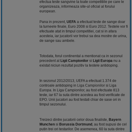
efectua teste sangvine la toate competitiile pe care le
organizeaza, informeaza site-ul oficial al forului
european.
Pana in prezent,
UEFA
a efectuat teste de sange doar
la turneele finale, Euro 2008 si Euro 2012. Testele vor fi
efectuate atat in timpul competitiei, cat si in afara
acesteia, iar jucatorii vor trebui sa dea mostre de urina,
de sange sau ambele.
Totodata, forul continental a mentionat ca in sezonul
precedent al
Ligii Campionilor
si
Ligii Europa
nu a
existat niciun rezultat pozitiv la testele antidoping.
In sezonul 2012/2013, UEFA a efectuat 1.374 de
controale antidoping in
Liga Campionilor
si Liga
Europa. In Liga Campionilor, au fost efectuate 813
teste, iar 67 la suta dintre acestea au fost verificate de
EPO. Unii jucatori au fost testati chiar de sase ori in
timpul sezonului.
Treizeci dintre jucatorii celor doua finaliste,
Bayern
Munchen
si
Borussia Dortmund
, au fost supusi de cel
putin trei ori testarilor. De asemenea, 60 la suta dintre