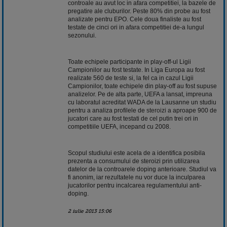
controale au avut loc in afara competitiei, la bazele de
pregatire ale cluburilor. Peste 80% din probe au fost
analizate pentru EPO. Cele doua finaliste au fost
testate de cinci ori in afara competitiei de-a lungul
sezonului.
Toate echipele participante in play-off-ul Ligii
Campionilor au fost testate. In Liga Europa au fost
realizate 560 de teste si, la fel ca in cazul Ligii
Campionilor, toate echipele din play-off au fost supuse
analizelor. Pe de alta parte, UEFA a lansat, impreuna
cu laboratul acreditat WADA de la Lausanne un studiu
pentru a analiza profilele de
steroizi
a aproape 900 de
jucatori care au fost testati de cel putin trei ori in
competitiile UEFA, incepand cu 2008.
Scopul studiului este acela de a identifica posibila
prezenta a consumului de steroizi prin utilizarea
datelor de la controarele doping anterioare. Studiul va
fi anonim, iar rezultatele nu vor duce la inculparea
jucatorilor pentru incalcarea regulamentului anti-
doping.
2 iulie 2013 15:06