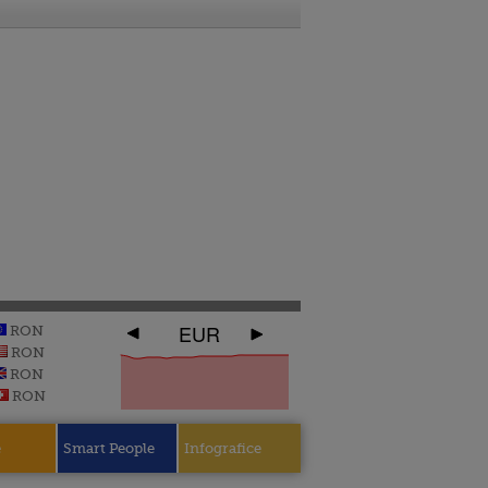
EUR
RON
RON
RON
RON
e
Smart People
Infografice