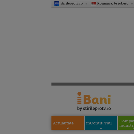
stirileprotv.ro
Romania, te iubesc
Compani
Actualitate
inContul Tau
industri