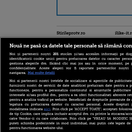
Stirileprotv.ro
ilike-it.
Nouă ne pasă ca datele tale personale să rămână con
Noi și partenerii noștri
201
stocăm și/sau accesăm informații pe disp
identificatorii cookie unici pentru prelucrarea datelor cu caracter person
gestiona alegerile dvs. făcând clic mai jos sau în orice moment, pe 
confidențialitate. Aceste alegeri vor fi raportate partenerilor noștr
navigarea.
Mai multe detalii
Noi si partenerii nostri (retelele de socializare si agentiile de publicita
Care este mâncarea
furnizorii nostri de servicii de date analitice) prelucram date pentru a p
preferată a lui Florin
functioneze, pentru a personaliza continutul si anunturile publicitare
Dumitrescu. Juratul
interesele si/sau profilul dvs., pentru a va oferi functionalitati aferente ret
MastrerChef a vorbit despre
pentru a analiza traficul pe website. Beneficiati de drepturile prevazute de
începuturile în bucătărie
legatura cu prelucrarea datelor cu caracter personal. Aceste drepturi 
Horoscop 9 august 2026, cu
aici
modalitatea indicata
. Prin click pe “ACCEPT TOATE”, acceptati folosire
Neti Sandu. Încep să vină
de tip Cookie, care implica inclusiv acceptul dvs. cu privire la stocarea/acc
bani în cont
catre Vendor-ii cu care colaboram. Prin click pe “VREAU SA MODIFIC 
puteti schimba preferintele in mod individual, mai putin cele legate de 
Elon Musk a refuzat accesul
pentru functionarea website-ului.
Ucrainei la Starlink pentru