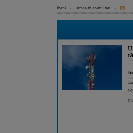
ibani
lumea in contul tau
U
r
Sta
teo
dus
Con
3 i