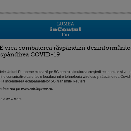
E vrea combaterea răspândirii dezinformărilor 
ăspândirea COVID-19
tele Uniuni Europene mizează pe 5G pentru stimularea creşterii economice şi vor
riile conspirative care fac o legătură între tehnologia wireless şi răspândirea Covid
 la incendierea echipamentelor 5G, transmite Reuters.
tinuarea pe www.stirileprotv.ro.
unie 2020 09:14