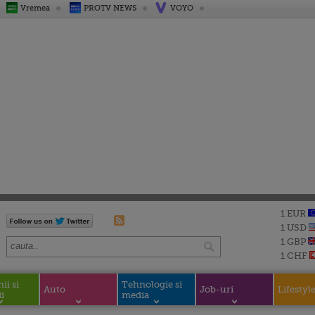
Vremea
PROTV NEWS
VOYO
1 EUR
1 USD
1 GBP
1 CHF
i si
Tehnologie si
Auto
Job-uri
Lifestyl
i
media