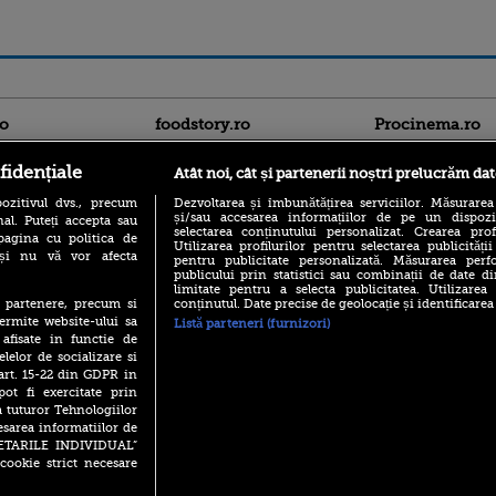
ro
foodstory.ro
Procinema.ro
fidențiale
Atât noi, cât și partenerii noștri prelucrăm dat
ozitivul dvs., precum
Dezvoltarea și îmbunătățirea serviciilor. Măsurarea
și/sau accesarea informațiilor de pe un dispoziti
al. Puteți accepta sau
selectarea conținutului personalizat. Crearea prof
pagina cu politica de
Utilizarea profilurilor pentru selectarea publicității
i și nu vă vor afecta
pentru publicitate personalizată. Măsurarea perfo
publicului prin statistici sau combinații de date di
(P) Descoperă Lumea
limitate pentru a selecta publicitatea. Utilizarea
Nikolaj Coster-Wa
Evenimentelor din România
conținutul. Date precise de geolocație și identificarea
te partenere, precum si
Urzeala Tronurilor
cu Transilvania Events!
ermite website-ului sa
Annabelle Wallis,
Listă parteneri (furnizori)
lui Sebastian Stan,
 afisate in functie de
(P) Raku, gaming intens și o
prinși într-o curs
elelor de socializare si
pauză binemeritată cu...
pizza Guseppe
 art. 15-22 din GDPR in
Emoții intense pe
pot fi exercitate prin
Sebastian Stan! Iub
(P) Poți folosi bonurile de
a tuturor Tehnologiilor
Annabelle, l-a făcu
masă pentru a comanda
esarea informatiilor de
mâncare acasă? Lista
Din 14 septembrie
SETARILE INDIVIDUAL”
aplicațiilor care le acceptă
Popescu revine în 
cookie strict necesare
principal la Pro T