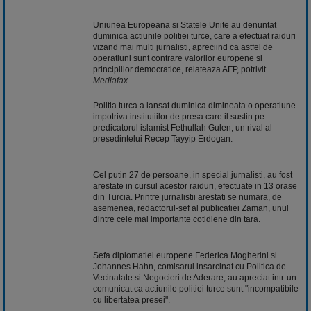
Uniunea Europeana si Statele Unite au denuntat
duminica actiunile politiei turce, care a efectuat raiduri
vizand mai multi jurnalisti, apreciind ca astfel de
operatiuni sunt contrare valorilor europene si
principiilor democratice, relateaza AFP, potrivit
Mediafax
.
Politia turca a lansat duminica dimineata o operatiune
impotriva institutiilor de presa care il sustin pe
predicatorul islamist Fethullah Gulen, un rival al
presedintelui Recep Tayyip Erdogan.
Cel putin 27 de persoane, in special jurnalisti, au fost
arestate in cursul acestor raiduri, efectuate in 13 orase
din Turcia. Printre jurnalistii arestati se numara, de
asemenea, redactorul-sef al publicatiei Zaman, unul
dintre cele mai importante cotidiene din tara.
Sefa diplomatiei europene Federica Mogherini si
Johannes Hahn, comisarul insarcinat cu Politica de
Vecinatate si Negocieri de Aderare, au apreciat intr-un
comunicat ca actiunile politiei turce sunt "incompatibile
cu libertatea presei".