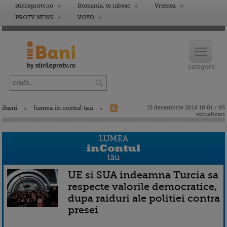
stirileprotv.ro
Romania, te iubesc
Vremea
PROTV NEWS
VOYO
ibani
lumea in contul tau
15 decembrie 2014 10:01 / 95
vizualizari
UE si SUA indeamna Turcia sa
respecte valorile democratice,
dupa raiduri ale politiei contra
presei