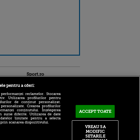
Sport.ro
ele pentru a oferi:
 performanței reclamelor. Stocarea
v. Utilizarea profilurilor pentru
ilurilor de conținut personalizat.
 personalizate. Crearea profilurilor
rmanței conținutului. Înțelegerea
ACCEPT TOATE
n surse diferite. Utilizarea de date
 datelor limitate pentru a selecta
Cele trei motive pentru care
ntru
 prin scanarea dispozitivului.
Rodri a refuzat-o pe Real
ita lui,
VREAU SA
Madrid pentru Barcelona
t tată!
MODIFIC
Vine la CFR Cluj?! Edi
SETARILE
, Adela