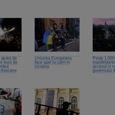
 ajutor de
Uniunea Europeana
Peste 1.000
de euro de
face apel la calm in
manifestant
imbul
Ucraina
accesul in s
 Asociere
guvernului 