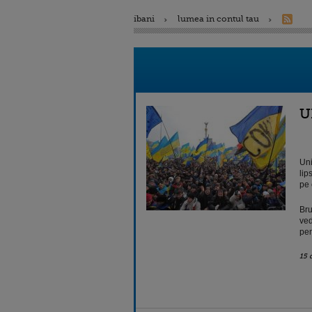
ibani
lumea in contul tau
U
Uni
lip
pe 
Bru
ved
pen
15 