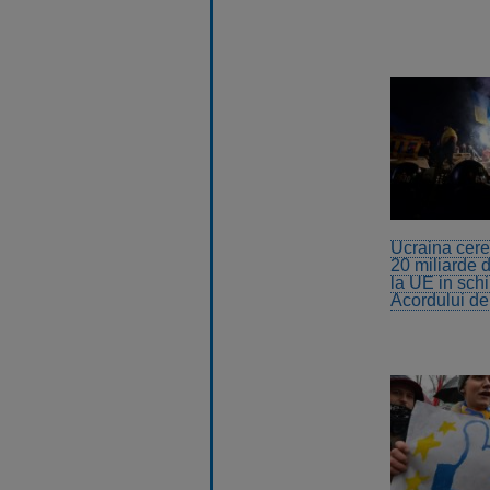
Ucraina cere
20 miliarde 
la UE in sch
Acordului de