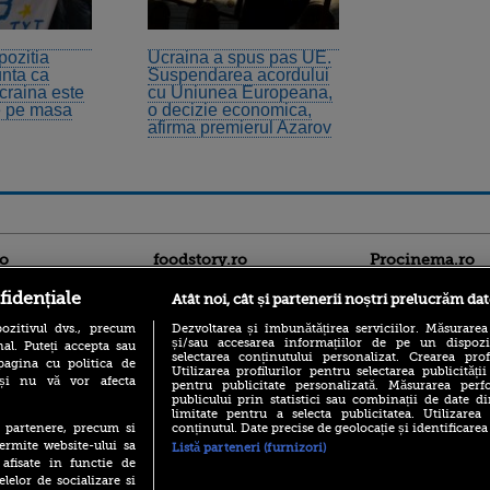
ozitia
Ucraina a spus pas UE.
unta ca
Suspendarea acordului
craina este
cu Uniunea Europeana,
e pe masa
o decizie economica,
afirma premierul Azarov
ro
foodstory.ro
Procinema.ro
fidențiale
Atât noi, cât și partenerii noștri prelucrăm dat
ozitivul dvs., precum
Dezvoltarea și îmbunătățirea serviciilor. Măsurarea
și/sau accesarea informațiilor de pe un dispoziti
al. Puteți accepta sau
selectarea conținutului personalizat. Crearea prof
pagina cu politica de
Utilizarea profilurilor pentru selectarea publicității
i și nu vă vor afecta
pentru publicitate personalizată. Măsurarea perfo
publicului prin statistici sau combinații de date di
limitate pentru a selecta publicitatea. Utilizarea
(P) Descoperă Lumea
Emoții intense pe
conținutul. Date precise de geolocație și identificarea
te partenere, precum si
Evenimentelor din România
Sebastian Stan! Iub
ermite website-ului sa
cu Transilvania Events!
Listă parteneri (furnizori)
Annabelle, l-a făcu
 afisate in functie de
(P) Raku, gaming intens și o
elelor de socializare si
Din 14 septembrie