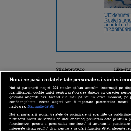
UE denunta p
Rusiei si an
acordul cu U
in continuar
Stirileprotv.ro
ilike-it.
Nouă ne pasă ca datele tale personale să rămână con
Noi și partenerii noștri
201
stocăm și/sau accesăm informații pe disp
identificatorii cookie unici pentru prelucrarea datelor cu caracter person
gestiona alegerile dvs. făcând clic mai jos sau în orice moment, pe 
confidențialitate. Aceste alegeri vor fi raportate partenerilor noștr
navigarea.
Mai multe detalii
Bacteria care „mănâncă”
Noi si partenerii nostri (retelele de socializare si agentiile de publicita
țesuturile a provocat
furnizorii nostri de servicii de date analitice) prelucram date pentru a p
moartea a cinci persoane în
functioneze, pentru a personaliza continutul si anunturile publicitare
acest an, anunță autoritățile
interesele si/sau profilul dvs., pentru a va oferi functionalitati aferente ret