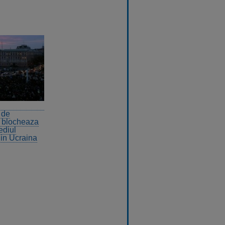
 de
i blocheaza
ediul
din Ucraina