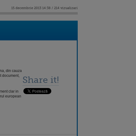
15 decembrie 2013 14:38 / 214 vizualizari
na, din cauza
st document,
Share it!
ment clar in
arul european