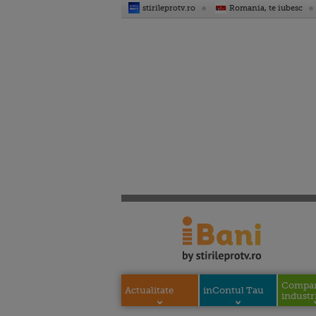
stirileprotv.ro
Romania, te iubesc
Compani
Actualitate
inContul Tau
industri