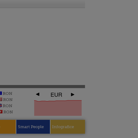
EUR
RON
RON
RON
RON
e
Smart People
Infografice