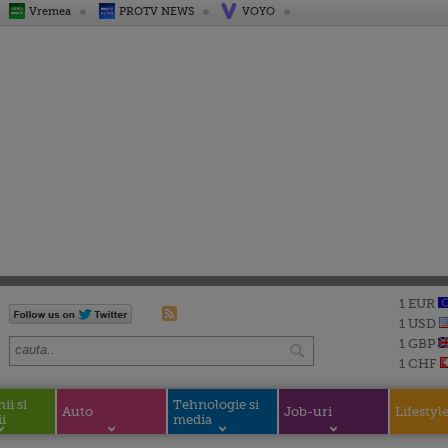
Vremea
PROTV NEWS
VOYO
1 EUR
1 USD
1 GBP
1 CHF
i si
Tehnologie si
Auto
Job-uri
Lifestyl
i
media