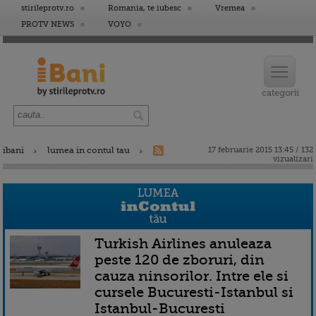
stirileprotv.ro
Romania, te iubesc
Vremea
PROTV NEWS
VOYO
ibani
lumea in contul tau
17 februarie 2015 13:45 / 132
vizualizari
Turkish Airlines anuleaza
peste 120 de zboruri, din
cauza ninsorilor. Intre ele si
cursele Bucuresti-Istanbul si
Istanbul-Bucuresti