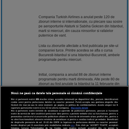
Compania Turkish Airlines a anulat peste 120 de
zboruri interne si internationale, cu plecare sau sosire
pe aeroporturile Ataturk si Sabiha Gokcen din Istanbul,
marti si miercuri, din cauza ninsorilor si rafalelor
puternice de vant.
Lista cu zborurile afectate a fost publicata pe site-ul
companiei turce. Printre acestea se afla o cursa
Bucuresti-Istanbul si una Istanbul-Bucuresti, ambele
programate pentru miercuri.
Initial, compania a anulat 88 de zboruri interne
programate pentru marti dimineata. Alte peste 80 de
zboruri au fost anulate la Istanbul la 11 februarie din
cauza ninsorilor abundente.
Nouă ne pasă ca datele tale personale să rămână confidențiale
Noi și partenerii noștri
201
stocăm și/sau accesăm informații pe dispozitivul dvs., precum identificatorii
cookie unici pentru prelucrarea datelor cu caracter personal. Puteți accepta sau gestiona alegerile dvs.
Totodata, autoritatile locale au anulat toate serviciile de
făcând clic mai jos sau în orice moment, pe pagina cu politica de confidențialitate. Aceste alegeri vor fi
feribot la Istanbul, relateaza BGN News.
raportate partenerilor noștri și nu vă vor afecta navigarea.
Mai multe detalii
Noi si partenerii nostri (retelele de socializare si agentiile de publicitate partenere, precum si furnizorii
nostri de servicii de date analitice) prelucram date pentru a permite website-ului sa functioneze, pentru a
personaliza continutul si anunturile publicitare afisate in functie de interesele si/sau profilul dvs., pentru a
va oferi functionalitati aferente retelelor de socializare si pentru a analiza traficul pe website. Beneficiati
Potrivit presei turce, stratul de zapada care acopera
de drepturile prevazute de art. 15-22 din GDPR in legatura cu prelucrarea datelor cu caracter personal.
Aceste drepturi pot fi exercitate prin modalitatea indicata
aici
. Prin click pe “ACCEPT TOATE”, acceptati
Istanbulul a ajuns la 25 de centimentri.
folosirea tuturor Tehnologiilor de tip Cookie, care implica inclusiv acceptul dvs. cu privire la