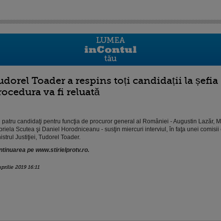
udorel Toader a respins toți candidații la șefia
rocedura va fi reluată
 patru candidaţi pentru funcţia de procuror general al României - Augustin Lazăr, M
riela Scutea şi Daniel Horodniceanu - susţin miercuri interviul, în faţa unei comisi
istrul Justiţiei, Tudorel Toader.
tinuarea pe www.stirielprotv.ro.
aprilie 2019 16:11