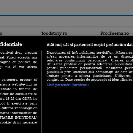
ro
foodstory.ro
Procinema.ro
fidențiale
Atât noi, cât și partenerii noștri prelucrăm dat
ozitivul dvs., precum
Dezvoltarea și îmbunătățirea serviciilor. Măsurarea
și/sau accesarea informațiilor de pe un dispoziti
al. Puteți accepta sau
selectarea conținutului personalizat. Crearea prof
pagina cu politica de
Utilizarea profilurilor pentru selectarea publicității
i și nu vă vor afecta
pentru publicitate personalizată. Măsurarea perfo
publicului prin statistici sau combinații de date di
limitate pentru a selecta publicitatea. Utilizarea
(P) Descoperă Lumea
Emoții intense pe
conținutul. Date precise de geolocație și identificarea
te partenere, precum si
Evenimentelor din România
Sebastian Stan! Iub
cu Transilvania Events!
ermite website-ului sa
Listă parteneri (furnizori)
Annabelle, l-a făcu
 afisate in functie de
(P) Raku, gaming intens și o
elelor de socializare si
Din 14 septembrie
pauză binemeritată cu...
Popescu revine în 
 art. 15-22 din GDPR in
pizza Guseppe
principal la Pro T
pot fi exercitate prin
(P) Poți folosi bonurile de
a tuturor Tehnologiilor
La 88 de ani și du
masă pentru a comanda
esarea informatiilor de
carieră fabuloasă î
mâncare acasă? Lista
SETARILE INDIVIDUAL”
Anthony Hopkins 
aplicațiilor care le acceptă
lansează oficial î
cookie strict necesare