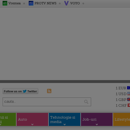
Vremea
PROTV NEWS
VOYO
1 EUR
1 USD
1 GBP
1 CHF
i si
Tehnologie si
Auto
Job-uri
Lifestyl
i
media