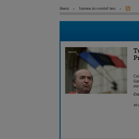
ibani
lumea in contul tau
T
P
Cei
Gab
min
Con
10 