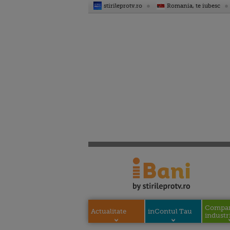
stirileprotv.ro
Romania, te iubesc
Compani
Actualitate
inContul Tau
industri