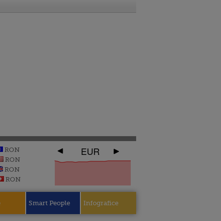
EUR
RON
RON
RON
RON
e
Smart People
Infografice