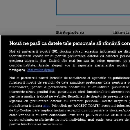
Stirileprotv.ro
ilike-it.
Nouă ne pasă ca datele tale personale să rămână con
Noi și partenerii noștri
201
stocăm și/sau accesăm informații pe disp
identificatorii cookie unici pentru prelucrarea datelor cu caracter person
gestiona alegerile dvs. făcând clic mai jos sau în orice moment, pe 
confidențialitate. Aceste alegeri vor fi raportate partenerilor noștr
Top 20 orașe preferate de
navigarea.
Mai multe detalii
Generația Z. Europa domină
clasamentul celor mai
Noi si partenerii nostri (retelele de socializare si agentiile de publicita
apreciate destinații
furnizorii nostri de servicii de date analitice) prelucram date pentru a p
functioneze, pentru a personaliza continutul si anunturile publicitare
David Popovici: „Un
interesele si/sau profilul dvs., pentru a va oferi functionalitati aferente ret
Campionat European poate
pentru a analiza traficul pe website. Beneficiati de drepturile prevazute de
fi mai tare decât un
legatura cu prelucrarea datelor cu caracter personal. Aceste drepturi 
Mondial”. Ce spune despre
revenirea rușilor în
aici
modalitatea indicata
. Prin click pe “ACCEPT TOATE”, acceptati folosire
competiție
de tip Cookie, care implica inclusiv acceptul dvs. cu privire la stocarea/acc
catre Vendor-ii cu care colaboram. Prin click pe “VREAU SA MODIFIC 
Pe lângă căldură, ANM
puteti schimba preferintele in mod individual, mai putin cele legate de 
anunță vijelii și averse
pentru functionarea website-ului.
torențiale în numeroase
județe din România. Zonele