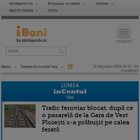
stirileprotv.ro
Romania, te iubesc
Vremea
PROTV NEWS
VOYO
ibani
lumea in contul tau
21 februarie 2018 10:15 / 66
vizualizari
Trafic feroviar blocat, după ce
o pasarelă de la Gara de Vest
Ploiești s-a prăbuşit pe calea
ferată