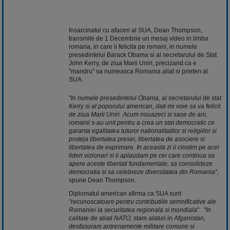
Insarcinatul cu afaceri al SUA, Dean Thompson,
transmite de 1 Decembrie un mesaj video in limba
romana, in care ii felicita pe romani, in numele
presedintelui Barack Obama si al secretarului de Stat
John Kerry, de ziua Marii Uniri, precizand ca e
"mandru" sa numeasca Romania aliat si prieten al
SUA.
"In numele presedintelui Obama, al secretarului de stat
Kerry si al poporului american, dati-mi voie sa va felicit
de ziua Marii Uniri. Acum nouazeci si sase de ani,
romanii s-au unit pentru a crea un stat democratic ce
garanta egalitatea tuturor nationalitatilor si religiilor si
proteja libertatea presei, libertatea de asociere si
libertatea de exprimare. In aceasta zi ii cinstim pe acei
lideri vizionari si ii aplaudam pe cei care continua sa
apere aceste libertati fundamentale, sa consolideze
democratia si sa celebreze diversitatea din Romania"
,
spune Dean Thompson.
Diplomatul american afirma ca SUA sunt
"recunoscatoare pentru contributiile semnificative ale
Romaniei la securitatea regionala si mondiala
".
"In
calitate de aliati NATO, stam alaturi in Afganistan,
desfasuram antrenamente militare comune si