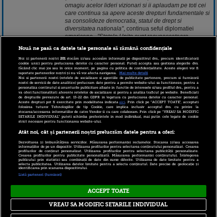
omagiu acelor lideri vizionari si ii aplaudam pe toti cei
care continua sa apere aceste drepturi fundamentale si
sa consolideze democratia, statul de drept si
diversitatea nationala"
, continua seful diplomatiei
americane.
"Statele Unite sunt recunoscatoare
Romaniei pentru parteneriatul puternic privind
Nouă ne pasă ca datele tale personale să rămână confidențiale
provocarile regionale si globale de securitate. In
calitate de aliati NATO, soldatii nostri servesc impreuna
Noi și partenerii noștri
201
stocăm și/sau accesăm informații pe dispozitivul dvs., precum identificatorii
cookie unici pentru prelucrarea datelor cu caracter personal. Puteți accepta sau gestiona alegerile dvs.
in Afganistan. Ei efectueaza exercitii militare comune
făcând clic mai jos sau în orice moment, pe pagina cu politica de confidențialitate. Aceste alegeri vor fi
raportate partenerilor noștri și nu vă vor afecta navigarea.
Mai multe detalii
de antrenament. Si colaboreaza la baze militare din
Noi si partenerii nostri (retelele de socializare si agentiile de publicitate partenere, precum si furnizorii
tara dumneavoastra ca Deveselu si Mihail
nostri de servicii de date analitice) prelucram date pentru a permite website-ului sa functioneze, pentru a
personaliza continutul si anunturile publicitare afisate in functie de interesele si/sau profilul dvs., pentru a
Kogalniceanu
", adauga secretarul de Stat american,
va oferi functionalitati aferente retelelor de socializare si pentru a analiza traficul pe website. Beneficiati
precizand ca doreste "consolidarea parteneriatului
de drepturile prevazute de art. 15-22 din GDPR in legatura cu prelucrarea datelor cu caracter personal.
Aceste drepturi pot fi exercitate prin modalitatea indicata
aici
. Prin click pe “ACCEPT TOATE”, acceptati
strategic pentru multi ani de acum incolo".
folosirea tuturor Tehnologiilor de tip Cookie, care implica inclusiv acceptul dvs. cu privire la
stocarea/accesarea informatiilor de catre Vendor-ii cu care colaboram. Prin click pe “VREAU SA MODIFIC
SETARILE INDIVIDUAL” puteti schimba preferintele in mod individual, mai putin cele legate de cookie
strict necesare pentru functionarea website-ului.
1 decembrie 2014 09:11
Atât noi, cât și partenerii noștri prelucrăm datele pentru a oferi:
Dezvoltarea și îmbunătățirea serviciilor. Măsurarea performanței reclamelor. Stocarea și/sau accesarea
informațiilor de pe un dispozitiv. Utilizarea profilurilor pentru selectarea conținutului personalizat. Crearea
profilurilor de conținut personalizat. Utilizarea profilurilor pentru selectarea publicității personalizate.
Crearea profilurilor pentru publicitate personalizată. Măsurarea performanței conținutului. Înțelegerea
publicului prin statistici sau combinații de date din surse diferite. Utilizarea de date limitate pentru a
selecta publicitatea. Utilizarea datelor limitate pentru a selecta conținutul. Date precise de geolocație și
identificarea prin scanarea dispozitivului.
Listă parteneri (furnizori)
ACCEPT TOATE
Copyright © 2026 PRO TV S.R.L |
Politica de Cookie
|
VREAU SA MODIFIC SETARILE INDIVIDUAL
Politica Confidentialitate
|
RSS