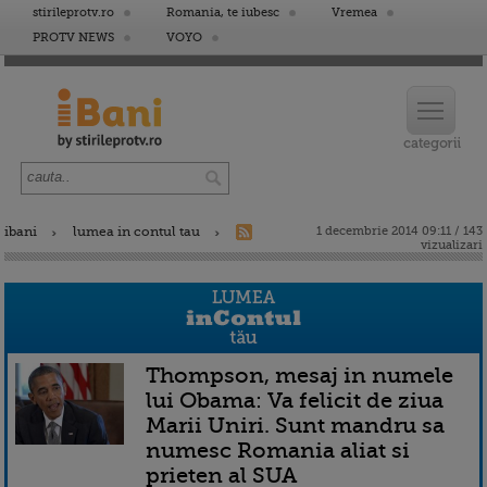
stirileprotv.ro
Romania, te iubesc
Vremea
PROTV NEWS
VOYO
ibani
lumea in contul tau
1 decembrie 2014 09:11 / 143
vizualizari
Thompson, mesaj in numele
lui Obama: Va felicit de ziua
Marii Uniri. Sunt mandru sa
numesc Romania aliat si
prieten al SUA