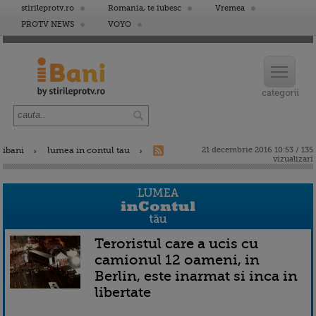
stirileprotv.ro
Romania, te iubesc
Vremea
PROTV NEWS
VOYO
ibani
lumea in contul tau
21 decembrie 2016 10:53 / 135
vizualizari
Teroristul care a ucis cu
camionul 12 oameni, in
Berlin, este inarmat si inca in
libertate