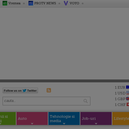
Vremea
PROTV NEWS
VOYO
1 EUR
1 USD
1 GBP
1 CHF
i si
Tehnologie si
Auto
Job-uri
Lifestyl
i
media