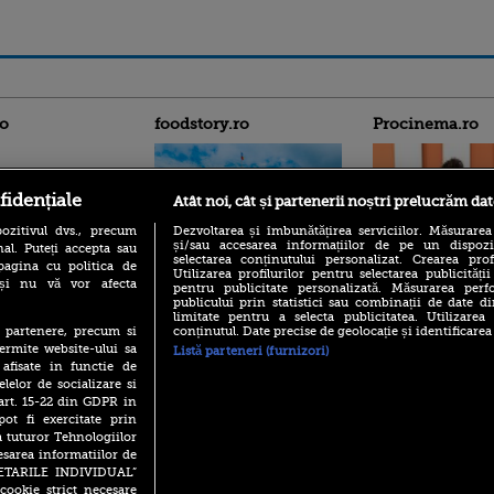
ro
foodstory.ro
Procinema.ro
fidențiale
Atât noi, cât și partenerii noștri prelucrăm dat
ozitivul dvs., precum
Dezvoltarea și îmbunătățirea serviciilor. Măsurarea
și/sau accesarea informațiilor de pe un dispoziti
al. Puteți accepta sau
selectarea conținutului personalizat. Crearea prof
pagina cu politica de
Utilizarea profilurilor pentru selectarea publicității
(P) Descoperă Lumea
i și nu vă vor afecta
pentru publicitate personalizată. Măsurarea perfo
Emoții intense pe
Evenimentelor din România
publicului prin statistici sau combinații de date di
Sebastian Stan! Iub
cu Transilvania Events!
limitate pentru a selecta publicitatea. Utilizarea
Annabelle, l-a făcu
conținutul. Date precise de geolocație și identificarea
te partenere, precum si
(P) Raku, gaming intens și o
ermite website-ului sa
Din 14 septembrie
Listă parteneri (furnizori)
pauză binemeritată cu...
Popescu revine în 
 afisate in functie de
pizza Guseppe
principal la Pro T
elelor de socializare si
(P) Poți folosi bonurile de
 art. 15-22 din GDPR in
La 88 de ani și du
masă pentru a comanda
pot fi exercitate prin
carieră fabuloasă î
mâncare acasă? Lista
a tuturor Tehnologiilor
Anthony Hopkins 
aplicațiilor care le acceptă
lansează oficial î
esarea informatiilor de
SETARILE INDIVIDUAL”
cookie strict necesare