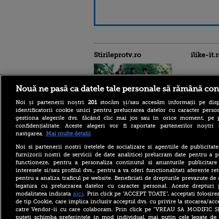
Stirileprotv.ro
ilike-it.
Nouă ne pasă ca datele tale personale să rămână con
Noi și partenerii noștri
201
stocăm și/sau accesăm informații pe disp
identificatorii cookie unici pentru prelucrarea datelor cu caracter person
WHIB, trupa K-pop în plină
gestiona alegerile dvs. făcând clic mai jos sau în orice moment, pe 
ascensiune, cucerită de
confidențialitate. Aceste alegeri vor fi raportate partenerilor noștr
România: „Este și mai
navigarea.
Mai multe detalii
frumoasă și mai
fermecătoare decât ne
Noi si partenerii nostri (retelele de socializare si agentiile de publicita
imaginam”
furnizorii nostri de servicii de date analitice) prelucram date pentru a p
Cod galben de inundații pe
functioneze, pentru a personaliza continutul si anunturile publicitare
râuri din 18 bazine
interesele si/sau profilul dvs., pentru a va oferi functionalitati aferente ret
hidrografice, până sâmbătă
pentru a analiza traficul pe website. Beneficiati de drepturile prevazute de
la prânz. Zonele vizate de
legatura cu prelucrarea datelor cu caracter personal. Aceste drepturi 
avertizare
aici
modalitatea indicata
. Prin click pe “ACCEPT TOATE”, acceptati folosire
Anchetă la Electrica Serv:
de tip Cookie, care implica inclusiv acceptul dvs. cu privire la stocarea/acc
Fosta directoare este
catre Vendor-ii cu care colaboram. Prin click pe “VREAU SA MODIFIC 
acuzată că a transferat peste
puteti schimba preferintele in mod individual, mai putin cele legate de 