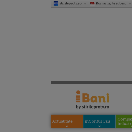
stirileprotv.ro
Romania, te iubesc
Compani
Actualitate
inContul Tau
industri