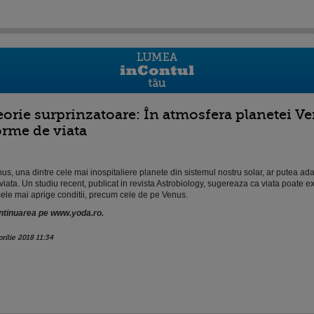
eorie surprinzatoare: În atmosfera planetei Ve
orme de viata
us, una dintre cele mai inospitaliere planete din sistemul nostru solar, ar putea ad
viata. Un studiu recent, publicat in revista Astrobiology, sugereaza ca viata poate exi
cele mai aprige conditii, precum cele de pe Venus.
tinuarea pe www.yoda.ro.
prilie 2018 11:34