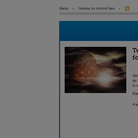
ibani
lumea in contul tau
T
f
Ven
de 
in 
Con
4 a