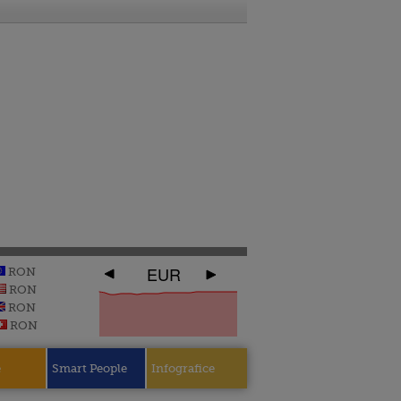
EUR
RON
RON
RON
RON
e
Smart People
Infografice