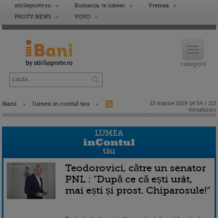
stirileprotv.ro
Romania, te iubesc
Vremea
PROTV NEWS
VOYO
ibani
lumea in contul tau
13 martie 2019 14:54 / 113
vizualizari
Teodorovici, către un senator
PNL : ”După ce că ești urât,
mai ești și prost. Chiparosule!”