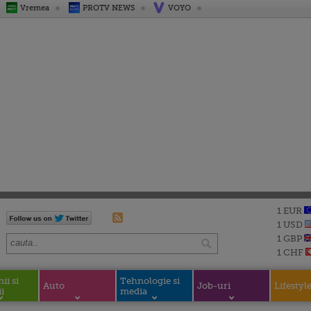
Vremea
PROTV NEWS
VOYO
1 EUR
1 USD
1 GBP
1 CHF
i si
Tehnologie si
Auto
Job-uri
Lifestyl
i
media