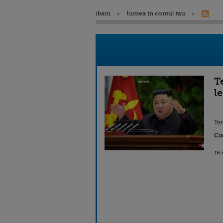
ibani
lumea in contul tau
T
l
Ten
Con
16 