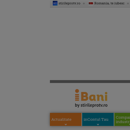
stirileprotv.ro
Romania, te iubesc
Compani
Actualitate
inContul Tau
industri