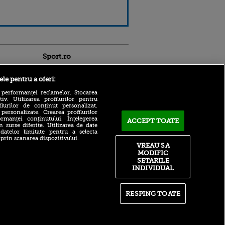
Sport.ro
ele pentru a oferi:
 performanței reclamelor. Stocarea
v. Utilizarea profilurilor pentru
ilurilor de conținut personalizat.
 personalizate. Crearea profilurilor
rmanței conținutului. Înțelegerea
ACCEPT TOATE
n surse diferite. Utilizarea de date
Antrenorul revelației de la
 datelor limitate pentru a selecta
ntru
CM 2026 a preluat o echipă
 prin scanarea dispozitivului.
ita lui,
de club
VREAU SA
t tată!
MODIFIC
KuPS - Universitatea
, Adela
SETARILE
Craiova, LIVE TEXT pe
rol
INDIVIDUAL
Sport.ro, de la 18:00.
V
Echipele de start!
pă o
Marin Barbu despre celebrul
n film, Sir
RESPING TOATE
Dinamo - Foresta 4-5: ”Să vă
se
zic una, cea mai tare!”
n muzică
(VOYO SPORT 1)