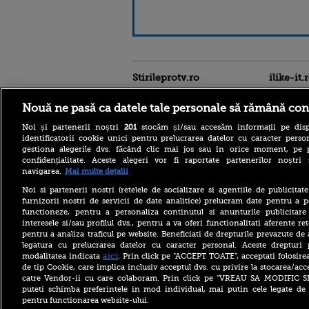
Stirileprotv.ro
ilike-it.
Nouă ne pasă ca datele tale personale să rămână con
Noi și partenerii noștri
201
stocăm și/sau accesăm informații pe disp
identificatorii cookie unici pentru prelucrarea datelor cu caracter person
gestiona alegerile dvs. făcând clic mai jos sau în orice moment, pe 
confidențialitate. Aceste alegeri vor fi raportate partenerilor noștr
navigarea.
Mai multe detalii
Noi si partenerii nostri (retelele de socializare si agentiile de publicita
furnizorii nostri de servicii de date analitice) prelucram date pentru a p
functioneze, pentru a personaliza continutul si anunturile publicitare
interesele si/sau profilul dvs., pentru a va oferi functionalitati aferente ret
pentru a analiza traficul pe website. Beneficiati de drepturile prevazute de
legatura cu prelucrarea datelor cu caracter personal. Aceste drepturi 
aici
modalitatea indicata
. Prin click pe “ACCEPT TOATE”, acceptati folosire
de tip Cookie, care implica inclusiv acceptul dvs. cu privire la stocarea/acc
catre Vendor-ii cu care colaboram. Prin click pe “VREAU SA MODIFIC 
puteti schimba preferintele in mod individual, mai putin cele legate de 
pentru functionarea website-ului.