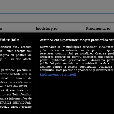
ro
foodstory.ro
Procinema.ro
fidențiale
Atât noi, cât și partenerii noștri prelucrăm dat
ozitivul dvs., precum
Dezvoltarea și îmbunătățirea serviciilor. Măsurarea
și/sau accesarea informațiilor de pe un dispoziti
al. Puteți accepta sau
selectarea conținutului personalizat. Crearea prof
pagina cu politica de
Utilizarea profilurilor pentru selectarea publicității
i și nu vă vor afecta
pentru publicitate personalizată. Măsurarea perfo
publicului prin statistici sau combinații de date di
limitate pentru a selecta publicitatea. Utilizarea
Emoții intense pe
conținutul. Date precise de geolocație și identificarea
te partenere, precum si
Sebastian Stan! Iub
ermite website-ului sa
Annabelle, l-a făcu
Listă parteneri (furnizori)
 afisate in functie de
Din 14 septembrie
elelor de socializare si
Popescu revine în 
 art. 15-22 din GDPR in
principal la Pro T
pot fi exercitate prin
La 88 de ani și du
a tuturor Tehnologiilor
carieră fabuloasă î
esarea informatiilor de
Anthony Hopkins 
SETARILE INDIVIDUAL”
lansează oficial î
cookie strict necesare