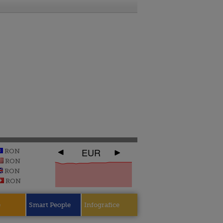
EUR
RON
RON
RON
RON
e
Smart People
Infografice