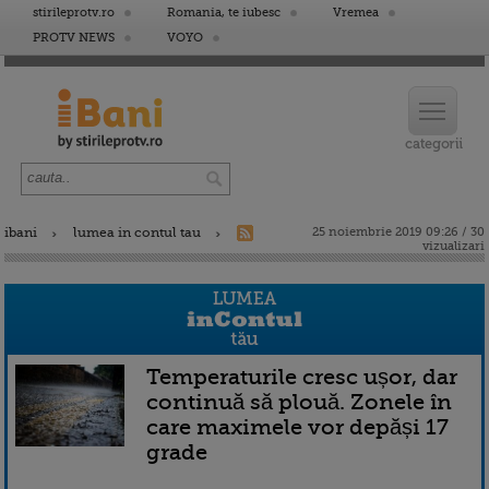
stirileprotv.ro
Romania, te iubesc
Vremea
PROTV NEWS
VOYO
ibani
lumea in contul tau
25 noiembrie 2019 09:26 / 30
vizualizari
Temperaturile cresc ușor, dar
continuă să plouă. Zonele în
care maximele vor depăși 17
grade