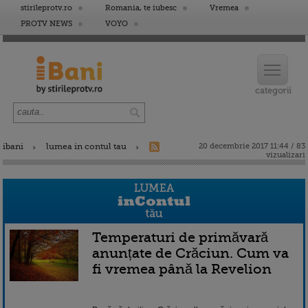
stirileprotv.ro
Romania, te iubesc
Vremea
PROTV NEWS
VOYO
ibani
lumea in contul tau
20 decembrie 2017 11:44 / 83
vizualizari
Temperaturi de primăvară
anunțate de Crăciun. Cum va
fi vremea până la Revelion