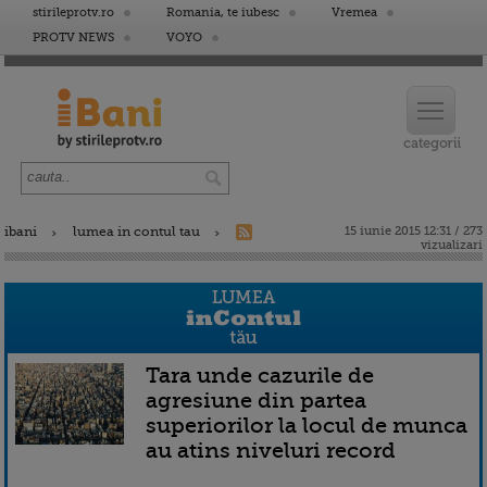
stirileprotv.ro
Romania, te iubesc
Vremea
PROTV NEWS
VOYO
ibani
lumea in contul tau
15 iunie 2015 12:31 / 273
vizualizari
Tara unde cazurile de
agresiune din partea
superiorilor la locul de munca
au atins niveluri record