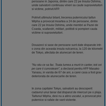
persoane in Japonia, dintre care 22 pe Insula Oshima,
unde salvatorii continuau vineri sa caute supravietuitori
si victime, potrivit AFP.
Potrivit ultimului bilant, trecerea puternicului taifun
Wipha a provocat moartea a 24 de persoane, dintre
care 22 pe Insula Oshima, unde membri ai Pazei de
Coasta, scafandri, militari, politisti si pompieri cauta
victime si supravietuitori.
Douazeci si sase de persoane sunt date disparute intr-
o zona din aceasta insula vulcanica, la 120 de kilometri
de Tokyo, afectata de alunecari de teren.
"Nu stiu ce sa fac. Toata lumea a murit in cartier, toti cei
pe care ii cunosteam"
, a declarat pentru AFP Masako
Yanasu, in varsta de 67 de ani, a carei casa a fost grav
deteriorata de alunecarile de teren.
In zona capitalei Tokyo, salvatorii au descoperit
cadavrul unui tanar dat disparut de miercuri pe o plaja.
Taifunul Wipha, desi nu a atins uscatul, a provocat ploi
puternice si rafale de vant violente.