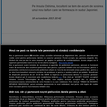
Pe Insula Oshima, locuitorii se tem de-acum de sosirea
unui nou taifun care se formeaza in sudul Japoniei.
18 octombrie 2013 20:42
Nouă ne pasă ca datele tale personale să rămână confidențiale
Noi și partenerii noștri
201
stocăm și/sau accesăm informații pe dispozitivul dvs., precum identificatorii
cookie unici pentru prelucrarea datelor cu caracter personal. Puteți accepta sau gestiona alegerile dvs.
făcând clic mai jos sau în orice moment, pe pagina cu politica de confidențialitate. Aceste alegeri vor fi
raportate partenerilor noștri și nu vă vor afecta navigarea.
Mai multe detalii
Noi si partenerii nostri (retelele de socializare si agentiile de publicitate partenere, precum si furnizorii
nostri de servicii de date analitice) prelucram date pentru a permite website-ului sa functioneze, pentru a
personaliza continutul si anunturile publicitare afisate in functie de interesele si/sau profilul dvs., pentru a
va oferi functionalitati aferente retelelor de socializare si pentru a analiza traficul pe website. Beneficiati
de drepturile prevazute de art. 15-22 din GDPR in legatura cu prelucrarea datelor cu caracter personal.
Aceste drepturi pot fi exercitate prin modalitatea indicata
aici
. Prin click pe “ACCEPT TOATE”, acceptati
folosirea tuturor Tehnologiilor de tip Cookie, care implica inclusiv acceptul dvs. cu privire la
stocarea/accesarea informatiilor de catre Vendor-ii cu care colaboram. Prin click pe “VREAU SA MODIFIC
SETARILE INDIVIDUAL” puteti schimba preferintele in mod individual, mai putin cele legate de cookie
strict necesare pentru functionarea website-ului.
Taifunul Wipha creeaza
Cel putin 13 persoane
Atât noi, cât și partenerii noștri prelucrăm datele pentru a oferi:
probleme mari la
au murit din cauza
centrala nucleara de la
taifunului Wipha care
Dezvoltarea și îmbunătățirea serviciilor. Măsurarea performanței reclamelor. Stocarea și/sau accesarea
informațiilor de pe un dispozitiv. Utilizarea profilurilor pentru selectarea conținutului personalizat. Crearea
Fukushima
traverseaza Japonia
profilurilor de conținut personalizat. Utilizarea profilurilor pentru selectarea publicității personalizate.
Crearea profilurilor pentru publicitate personalizată. Măsurarea performanței conținutului. Înțelegerea
publicului prin statistici sau combinații de date din surse diferite. Utilizarea de date limitate pentru a