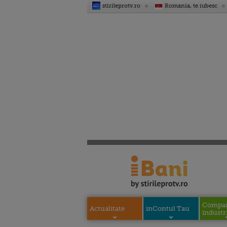
stirileprotv.ro
Romania, te iubesc
Compani
Actualitate
inContul Tau
industri