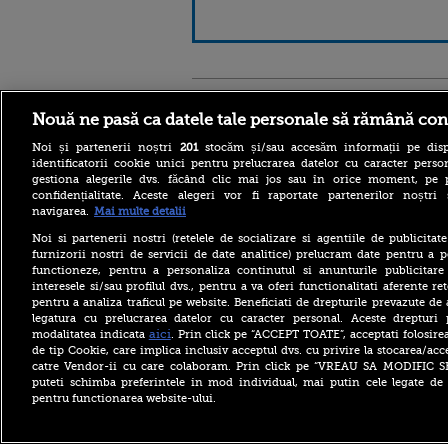
Stirileprotv.ro
ilike-it.
Nouă ne pasă ca datele tale personale să rămână con
Noi și partenerii noștri
201
stocăm și/sau accesăm informații pe disp
identificatorii cookie unici pentru prelucrarea datelor cu caracter person
gestiona alegerile dvs. făcând clic mai jos sau în orice moment, pe 
confidențialitate. Aceste alegeri vor fi raportate partenerilor noștr
navigarea.
Mai multe detalii
Noi si partenerii nostri (retelele de socializare si agentiile de publicita
furnizorii nostri de servicii de date analitice) prelucram date pentru a p
functioneze, pentru a personaliza continutul si anunturile publicitare
interesele si/sau profilul dvs., pentru a va oferi functionalitati aferente ret
pentru a analiza traficul pe website. Beneficiati de drepturile prevazute de
legatura cu prelucrarea datelor cu caracter personal. Aceste drepturi 
aici
modalitatea indicata
. Prin click pe “ACCEPT TOATE”, acceptati folosire
de tip Cookie, care implica inclusiv acceptul dvs. cu privire la stocarea/acc
catre Vendor-ii cu care colaboram. Prin click pe “VREAU SA MODIFIC 
puteti schimba preferintele in mod individual, mai putin cele legate de 
pentru functionarea website-ului.