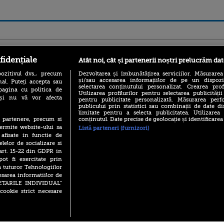
ro
foodstory.ro
Procinema.ro
fidențiale
Atât noi, cât și partenerii noștri prelucrăm dat
ozitivul dvs., precum
Dezvoltarea și îmbunătățirea serviciilor. Măsurarea
și/sau accesarea informațiilor de pe un dispoziti
al. Puteți accepta sau
selectarea conținutului personalizat. Crearea prof
pagina cu politica de
Utilizarea profilurilor pentru selectarea publicității
i și nu vă vor afecta
pentru publicitate personalizată. Măsurarea perfo
publicului prin statistici sau combinații de date di
limitate pentru a selecta publicitatea. Utilizarea
conținutul. Date precise de geolocație și identificarea
te partenere, precum si
Emoții intense pe
ermite website-ului sa
Listă parteneri (furnizori)
Sebastian Stan! Iub
 afisate in functie de
Annabelle, l-a făcu
elelor de socializare si
 art. 15-22 din GDPR in
Din 14 septembrie
pot fi exercitate prin
Popescu revine în 
a tuturor Tehnologiilor
principal la Pro T
esarea informatiilor de
La 88 de ani și du
SETARILE INDIVIDUAL”
carieră fabuloasă î
cookie strict necesare
Anthony Hopkins 
lansează oficial î