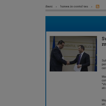
ibani
lumea in contul tau
S
m
Sut
pen
cer
Man
com
"Vo
ati
Maj
un 