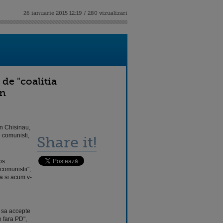
26 ianuarie 2015 12:19 / 280 vizualizari
de "coalitia
in
in Chisinau,
 comunisti,
Share it!
os
comunistii",
pa si acum v-
t sa accepte
 fara PD",