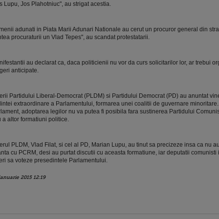
s Lupu, Jos Plahotniuc", au strigat acestia.
enii adunati in Piata Marii Adunari Nationale au cerut un procuror general din strai
ntea procuraturii un Vlad Tepes", au scandat protestatarii.
ifestantii au declarat ca, daca politicienii nu vor da curs solicitarilor lor, ar trebui o
geri anticipate.
erii Partidului Liberal-Democrat (PLDM) si Partidului Democrat (PD) au anuntat viner
intei extraordinare a Parlamentului, formarea unei coalitii de guvernare minoritare. A
lament, adoptarea legilor nu va putea fi posibila fara sustinerea Partidului Comuni
 a altor formatiuni politice.
erul PLDM, Vlad Filat, si cel al PD, Marian Lupu, au tinut sa precizeze insa ca nu au
anta cu PCRM, desi au purtat discutii cu aceasta formatiune, iar deputatii comunisti i
eri sa voteze presedintele Parlamentului.
ianuarie 2015 12:19