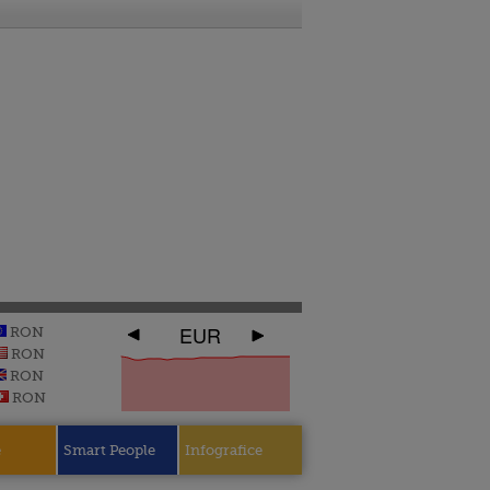
EUR
RON
RON
RON
RON
e
Smart People
Infografice