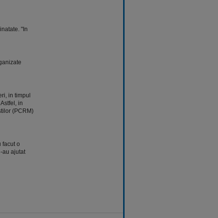
natate. "In
rganizate
i, in timpul
stfel, in
stilor (PCRM)
 facut o
-au ajutat