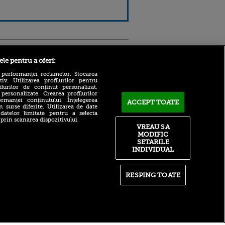
Sport.ro
ele pentru a oferi:
 performanței reclamelor. Stocarea
v. Utilizarea profilurilor pentru
ilurilor de conținut personalizat.
 personalizate. Crearea profilurilor
rmanței conținutului. Înțelegerea
ACCEPT TOATE
n surse diferite. Utilizarea de date
 datelor limitate pentru a selecta
Marin Barbu despre celebrul
 prin scanarea dispozitivului.
Dinamo - Foresta 4-5: ”Să vă
VREAU SA
ntru
zic una, cea mai tare!”
MODIFIC
ita lui,
(VOYO SPORT 1)
t tată!
SETARILE
INDIVIDUAL
Cele două condiții pe care
, Adela
trebuie să le îndeplinească
rol
U. Craiova contra lui KuPS!
V
Bogdan Lobonț: „Nu o să le
RESPING TOATE
pă o
fie ușor”
n film, Sir
Adrian Mititelu a răbufnit
se
după ce Juan Bauza a
n muzică
semnat cu Levadiakos: ”E
jucătorul nostru”