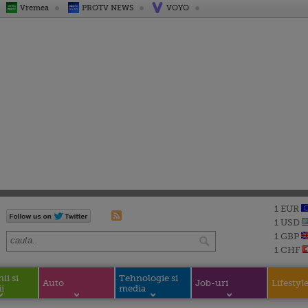
Vremea
PROTV NEWS
VOYO
1 EUR
1 USD
1 GBP
1 CHF
i si
Tehnologie si
Auto
Job-uri
Lifestyl
i
media