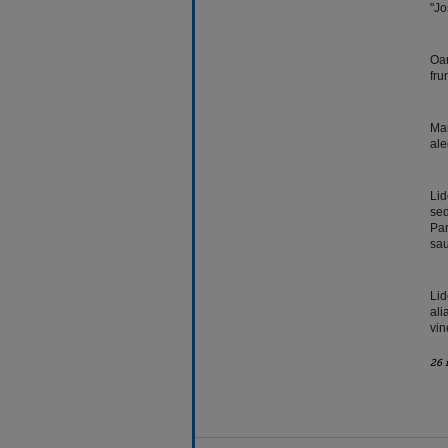
"Jo
Oam
fru
Man
ale
Lid
sed
Par
sau
Lid
ali
vin
26 