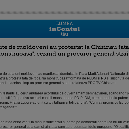
ute de moldoveni au protestat la Chisinau fata 
onstruoasa", cerand un procuror general stra
e de cetateni moldoveni au manifestat duminica in Piata Marii Adunari Nationale d
tru a protesta fata de "coalitia monstruoasa" formata de PLDM si PD si sustinuta de
and in acelasi timp un procuror general strain, relateaza PRO TV Chisinau.
ifestantii au cerut anularea acordului de guvernamant semnat vineri, scandand "J
unistii", "Impotriva acestei coalitii monstruoase PD-PLDM, care a readus la putere 
ronin, Filat si Lupu s-au unit cu toti talharii si toti banditii", "Cum ati promis cu Euro
 razgandit?".
oritatea celor veniti la manifestatie erau suparati pe democrati pentru ca nu au vru
procuror general cetatean strain, asa cum au propus partidele europene. "O coalitie