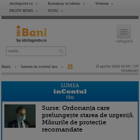
stirileprotv.ro
Romania, te iubesc
Vremea
PROTV NEWS
VOYO
ibani
lumea in contul tau
13 aprilie 2020 16:09 / 137
vizualizari
Surse: Ordonanța care
prelungește starea de urgență.
Măsurile de protecție
recomandate