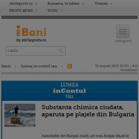
stirileprotv.ro
Romania, te iubesc
Vremea
PROTV NEWS
VOYO
ibani
lumea in contul tau
31 august 2013 19:00 / 612
vizualizari
Substanta chimica ciudata,
aparuta pe plajele din Bulgaria
Autoritatile din Burgas (sud), un oras bulgar situat la