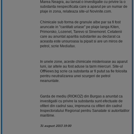
Marea Neagra, au lansat o investigatie cu privire la o
substanta nespecificata care a aparut pe un numar de
plaje in zona, relateaza site-ul Novinite.com.
Chimicale sub forma de granule albe par sa fi fost
aruncate in "cantitati uriase" pe plaje langa Kiten,
Primorsko, Lozenet, Tarevo si Sinemoret. Cetatenii
care au anuntat aparitia substantei au declarat ca
aceasta este unsuroasa la pipait si are un miros de
petrol, scrie
Mediafax
.
In unele zone, aceste chimicale misterioase au aparut
luni, iar altele au fost aduse la tarm miercuri. Site-ul
OffNews.bg scrie ca substanta ar fi putut sa fie folosita
pentru neutralizarea unei scurgeri de petrol
neanuntate.
Garda de mediu (RIOKOZ) din Burgas a anuntat ca
investigatii cu privire la substanta sunt efectuate de
ofiteri din cadrul sau, impreuna cu ofiteri din cadrul
Inspectoratului Regional pentru Sanatate si autoritatilor
maritime.
31 august 2013 19:00