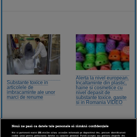
Alerta la nivel european.
Substante toxice in
Incaltaminte din plastic,
articolele de
haine si cosmetice cu
imbracaminte ale unor
nivel depasit de
marci de renume
substante toxice, gasite
si in Romania VIDEO
Nouă ne pasă ca datele tale personale să rămână confidențiale
Noi și partenerii noștri
201
stocăm și/sau accesăm informații pe dispozitivul dvs., precum identificatorii
cookie unici pentru prelucrarea datelor cu caracter personal. Puteți accepta sau gestiona alegerile dvs.