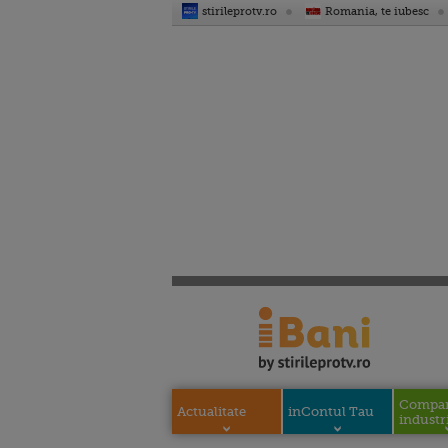
stirileprotv.ro
Romania, te iubesc
Compani
Actualitate
inContul Tau
industri