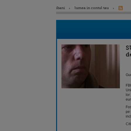
ibani
lumea in contul tau
S
d
Guc
FBI
Uni
lor
eur
Fos
pe 
inc
Cit