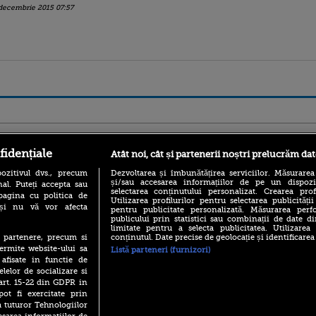
decembrie 2015 07:57
ro
foodstory.ro
Procinema.ro
fidențiale
Atât noi, cât și partenerii noștri prelucrăm dat
ozitivul dvs., precum
Dezvoltarea și îmbunătățirea serviciilor. Măsurarea
și/sau accesarea informațiilor de pe un dispoziti
al. Puteți accepta sau
selectarea conținutului personalizat. Crearea prof
pagina cu politica de
Utilizarea profilurilor pentru selectarea publicității
i și nu vă vor afecta
pentru publicitate personalizată. Măsurarea perfo
publicului prin statistici sau combinații de date di
limitate pentru a selecta publicitatea. Utilizarea
conținutul. Date precise de geolocație și identificarea
te partenere, precum si
(P) Descoperă Lumea
Emoții intense pe
ermite website-ului sa
Listă parteneri (furnizori)
Evenimentelor din România
Sebastian Stan! Iub
 afisate in functie de
cu Transilvania Events!
Annabelle, l-a făcu
elelor de socializare si
(P) Raku, gaming intens și o
 art. 15-22 din GDPR in
Din 14 septembrie
pauză binemeritată cu...
pot fi exercitate prin
Popescu revine în 
pizza Guseppe
principal la Pro T
a tuturor Tehnologiilor