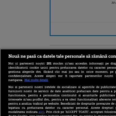
30 
Stirileprotv.ro
ilike-it.
Nouă ne pasă ca datele tale personale să rămână con
Noi și partenerii noștri
201
stocăm și/sau accesăm informații pe disp
identificatorii cookie unici pentru prelucrarea datelor cu caracter person
gestiona alegerile dvs. făcând clic mai jos sau în orice moment, pe 
confidențialitate. Aceste alegeri vor fi raportate partenerilor noștr
navigarea.
Mai multe detalii
Reacția MAE după ce o
româncă a fost arestată în
Noi si partenerii nostri (retelele de socializare si agentiile de publicita
Germania pentru spionaj în
furnizorii nostri de servicii de date analitice) prelucram date pentru a p
favoarea Rusiei
functioneze, pentru a personaliza continutul si anunturile publicitare
interesele si/sau profilul dvs., pentru a va oferi functionalitati aferente ret
Alerta West Nile: două
pentru a analiza traficul pe website. Beneficiati de drepturile prevazute de
persoane au murit, iar
legatura cu prelucrarea datelor cu caracter personal. Aceste drepturi 
numărul cazurilor a ajuns la
10. Măsurile de protecție
aici
modalitatea indicata
. Prin click pe “ACCEPT TOATE”, acceptati folosire
împotriva țânțarilor