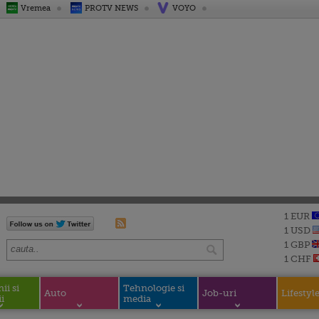
Vremea
PROTV NEWS
VOYO
1 EUR
1 USD
1 GBP
1 CHF
i si
Tehnologie si
Auto
Job-uri
Lifestyl
i
media