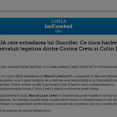
UA cere extradarea lui Guccifer. Ce risca hack
ezvaluit legatura dintre Corina Cretu si Colin
cifer, temutul hacker din Arad, si-ar putea petrece restul zilelor intr-o inchisoare a
-ul a cerut oficial extradarea lui
Marcel Lehel
pentru a raspunde in fata unui tribuna
te pentru ca ar fi spart conturile de e-mail ale unor personalitati si ar fi dezvaluit 
 privata. Printre victime se afla si generalul Colin Powell a carui corespondenta cu
oparlamentarul roman Corina Cretu a starnit controverse peste ocean.
t taximetrist in Arad,
Marcel Lazar Lehel
s-a transformat peste noapte in cel mai v
planeta. Se intampla imediat dupa ce judecatorii romani il condamnasera la trei an
hisoare cu suspendare pentru violarea conturilor de socializare ale unor vedete d
iti tot articolul pe wwww.stirileprotv.ro