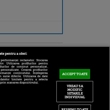
Sport.ro
ele pentru a oferi:
 performanței reclamelor. Stocarea
v. Utilizarea profilurilor pentru
ilurilor de conținut personalizat.
 personalizate. Crearea profilurilor
rmanței conținutului. Înțelegerea
ACCEPT TOATE
n surse diferite. Utilizarea de date
 datelor limitate pentru a selecta
 prin scanarea dispozitivului.
Atmosferă din altă lume la
ntru
VREAU SA
prezentarea lui Mohamed
ita lui,
MODIFIC
Salah la Trabzonspor pe
t tată!
SETARILE
Papara Park
INDIVIDUAL
, Adela
A plecat de la Manchester
rol
City pentru 50.000.000€ și a
V
semnat cu alt club din
RESPING TOATE