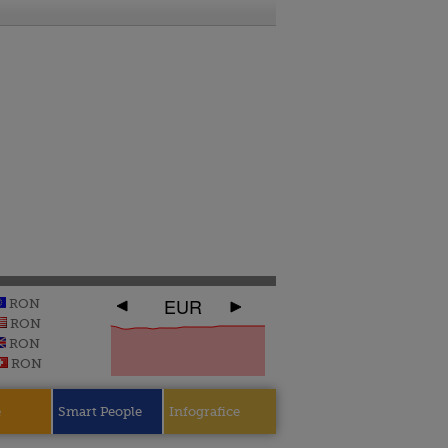
EUR
RON
RON
RON
RON
e
Smart People
Infografice