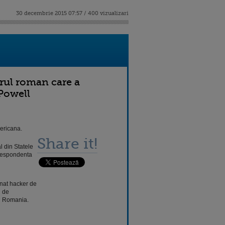
30 decembrie 2015 07:57 / 400 vizualizari
erul roman care a
 Powell
mericana.
Share it!
l din Statele
corespondenta
anat hacker de
i de
in Romania.