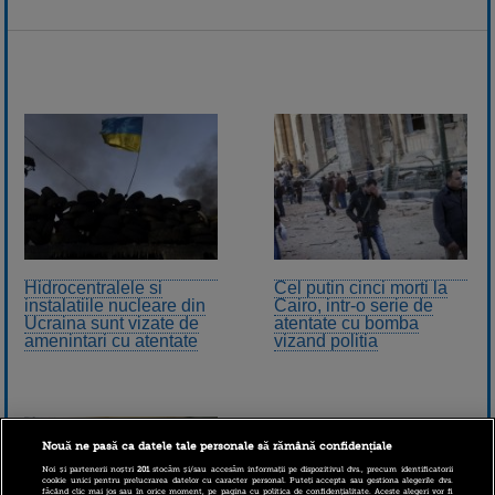
Hidrocentralele si
Cel putin cinci morti la
instalatiile nucleare din
Cairo, intr-o serie de
Ucraina sunt vizate de
atentate cu bomba
amenintari cu atentate
vizand politia
Nouă ne pasă ca datele tale personale să rămână confidențiale
Noi și partenerii noștri
201
stocăm și/sau accesăm informații pe dispozitivul dvs., precum identificatorii
cookie unici pentru prelucrarea datelor cu caracter personal. Puteți accepta sau gestiona alegerile dvs.
făcând clic mai jos sau în orice moment, pe pagina cu politica de confidențialitate. Aceste alegeri vor fi