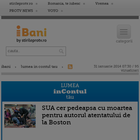
stirileprotv.ro
Romania, te iubesc
Vremea
PROTV NEWS
VOYO
ibani
lumea in contul tau
31 ianuarie 2014 07:30 / 95
vizualizari
SUA cer pedeapsa cu moartea
pentru autorul atentatului de
la Boston