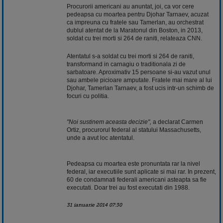
Procurorii americani au anuntat, joi, ca vor cere
pedeapsa cu moartea pentru Djohar Tarnaev, acuzat
ca impreuna cu fratele sau Tamerlan, au orchestrat
dublul atentat de la Maratonul din Boston, in 2013,
soldat cu trei morti si 264 de raniti, relateaza CNN.
Atentatul s-a soldat cu trei morti si 264 de raniti,
transformand in carnagiu o traditionala zi de
sarbatoare. Aproximativ 15 persoane si-au vazut unul
sau ambele picioare amputate. Fratele mai mare al lui
Djohar, Tamerlan Tarnaev, a fost ucis intr-un schimb de
focuri cu politia.
"Noi sustinem aceasta decizie",
a declarat Carmen
Ortiz, procurorul federal al statului Massachusetts,
unde a avut loc atentatul.
Pedeapsa cu moartea este pronuntata rar la nivel
federal, iar executiile sunt aplicate si mai rar. In prezent,
60 de condamnati federali americani asteapta sa fie
executati. Doar trei au fost executati din 1988.
31 ianuarie 2014 07:30