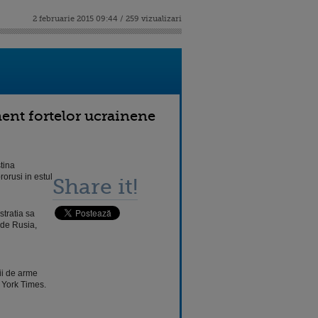
2 februarie 2015 09:44 / 259 vizualizari
ment fortelor ucrainene
tina
rorusi in estul
Share it!
stratia sa
i de Rusia,
ii de arme
w York Times.