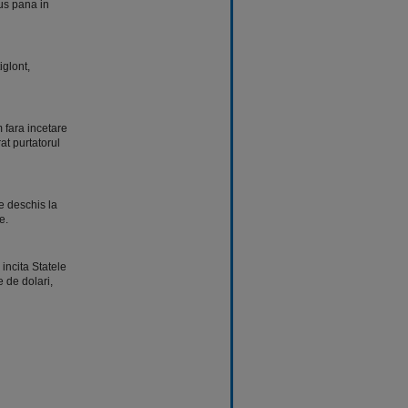
us pana in
iglont,
 fara incetare
at purtatorul
e deschis la
e.
incita Statele
 de dolari,