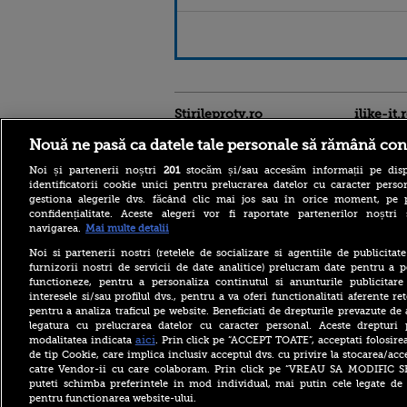
Stirileprotv.ro
ilike-it.
Nouă ne pasă ca datele tale personale să rămână con
Noi și partenerii noștri
201
stocăm și/sau accesăm informații pe disp
identificatorii cookie unici pentru prelucrarea datelor cu caracter person
gestiona alegerile dvs. făcând clic mai jos sau în orice moment, pe 
confidențialitate. Aceste alegeri vor fi raportate partenerilor noștr
navigarea.
Mai multe detalii
Cele mai puternice
pașapoarte din lume în
Noi si partenerii nostri (retelele de socializare si agentiile de publicita
2026. Pe ce loc se află
furnizorii nostri de servicii de date analitice) prelucram date pentru a p
România și câte destinații
functioneze, pentru a personaliza continutul si anunturile publicitare
pot vizita românii fără viză
interesele si/sau profilul dvs., pentru a va oferi functionalitati aferente ret
pentru a analiza traficul pe website. Beneficiati de drepturile prevazute de
Ce l-a nemulțumit pe
Zelenski la Belgrad, în
legatura cu prelucrarea datelor cu caracter personal. Aceste drepturi 
prima sa vizită oficială în
aici
modalitatea indicata
. Prin click pe “ACCEPT TOATE”, acceptati folosire
Serbia: „Ucraina nu are timp
de tip Cookie, care implica inclusiv acceptul dvs. cu privire la stocarea/acc
pentru scepticism”
catre Vendor-ii cu care colaboram. Prin click pe “VREAU SA MODIFIC 
puteti schimba preferintele in mod individual, mai putin cele legate de 
Măsura luată de poliția din
pentru functionarea website-ului.
Leipzig după incidentul cu