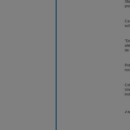
Sta
pre
Cas
ech
"De
alt
de 
Pot
noi
Cot
Uni
inc
2 f