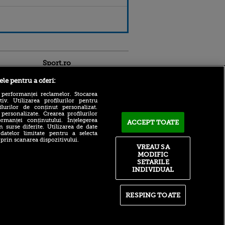
Sport.ro
ele pentru a oferi:
 performanței reclamelor. Stocarea
v. Utilizarea profilurilor pentru
ilurilor de conținut personalizat.
 personalizate. Crearea profilurilor
rmanței conținutului. Înțelegerea
ACCEPT TOATE
n surse diferite. Utilizarea de date
 datelor limitate pentru a selecta
Cât!? Un bilet la un meci din
ldau din
 prin scanarea dispozitivului.
liga a doua a ajuns să coste
 și
VREAU SA
aproape 1.000 de euro
 logodnica
MODIFIC
 sunt
SETARILE
De ce a murit tatăl lui Messi
ă criminală
INDIVIDUAL
la 68 de ani. Suferința din
spatele tragediei
ntru
ita lui,
Tragedie pentru Lionel
t tată!
RESPING TOATE
Messi: tatăl și agentul său,
Jorge, a murit la 68 de ani
, Adela
rol
V