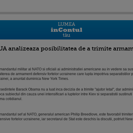
UA analizeaza posibilitatea de a trimite arma
andantul militar al NATO si oficiali ai administratiei americane au in vedere sa sus
miterea de armament defensiv fortelor ucrainene care lupta impotriva separatistilor p
ainei, a anuntat duminica New York Times.
sedintele Barack Obama nu a luat inca decizia de a trimite "ajutor letal", dar admini
ca subiectul din cauza unei intensificari a luptelor intre Kiev si separatistii sustinut
rma cotidianul.
andantul sef al NATO, generalul american Philip Breedlove, este favorabil trimiter
ensive fortelor ucrainene, iar secretarul de Stat este deschis la discutii, potrivit Ne