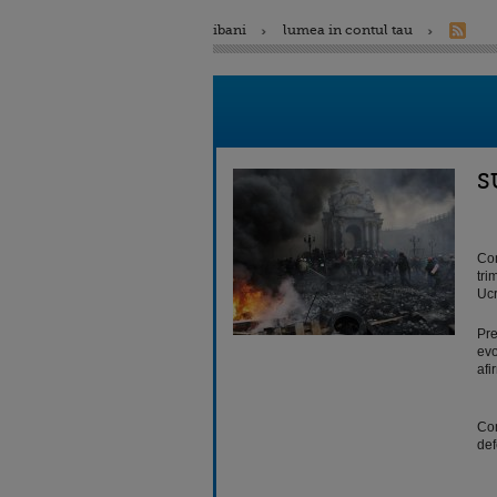
ibani
lumea in contul tau
S
Com
tri
Ucr
Pre
evo
afi
Com
def