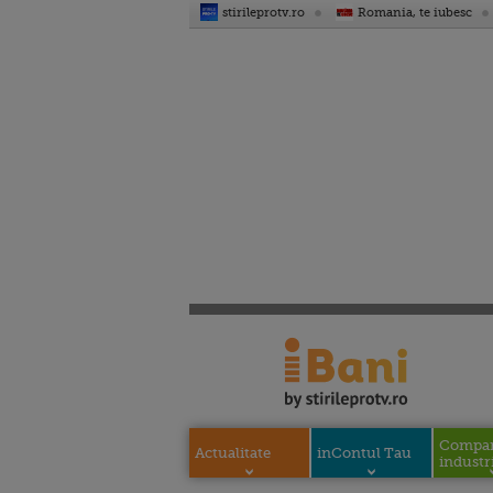
stirileprotv.ro
Romania, te iubesc
Compani
Actualitate
inContul Tau
industri