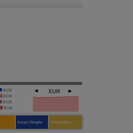
EUR
RON
RON
RON
RON
e
Smart People
Infografice