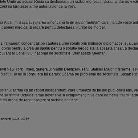
tele Unite au acuzat Rusia ca desfasoara un razboi indirect in Ucraina, dar au excl
zent sa furnizeze arme autoritatilor de la Kiev.
a Alba limiteaza sustinerea americana la un ajutor "neletal", care include veste ant
ipament medical si radare pentru detectarea tirurilor de mortier.
si ramanem concentrati pe cautarea unei solutii prin mijloace diplomatice, evaluam
e opinii pentru a crea un spatiu pentru o solutie negociata la aceasta criza", a declar
cuvant al Consiliului national de securitate, Bernadette Meehan.
rivit New York Times, generalul Martin Dempsey, seful Statului Major Interarme, est
 discutii, la fel si consiliera lui Barack Obama pe probleme de securitate, Susan Ric
idianul afirma ca un raport independent, care urmeaza sa fie dat publicitatii luni, va 
te sa trimita Ucrainei arme defensive si echipament in valoare de peste trei miliarde
lusiv drone de recunoastere si rachete antitanc.
ebruarie 2015 09:44