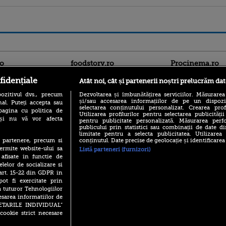
ro
foodstory.ro
Procinema.ro
fidențiale
Atât noi, cât și partenerii noștri prelucrăm dat
ozitivul dvs., precum
Dezvoltarea și îmbunătățirea serviciilor. Măsurarea
și/sau accesarea informațiilor de pe un dispoziti
al. Puteți accepta sau
selectarea conținutului personalizat. Crearea prof
pagina cu politica de
Utilizarea profilurilor pentru selectarea publicității
i și nu vă vor afecta
pentru publicitate personalizată. Măsurarea perfo
publicului prin statistici sau combinații de date di
limitate pentru a selecta publicitatea. Utilizarea
(P) Descoperă Lumea
Nikolaj Coster-Wa
conținutul. Date precise de geolocație și identificarea
te partenere, precum si
Evenimentelor din România
Urzeala Tronurilor
ermite website-ului sa
Listă parteneri (furnizori)
cu Transilvania Events!
Annabelle Wallis,
 afisate in functie de
lui Sebastian Stan,
(P) Raku, gaming intens și o
elelor de socializare si
prinși într-o curs
pauză binemeritată cu...
 art. 15-22 din GDPR in
pizza Guseppe
Emoții intense pe
pot fi exercitate prin
Sebastian Stan! Iub
a tuturor Tehnologiilor
(P) Poți folosi bonurile de
Annabelle, l-a făcu
masă pentru a comanda
esarea informatiilor de
mâncare acasă? Lista
SETARILE INDIVIDUAL”
Din 14 septembrie
aplicațiilor care le acceptă
cookie strict necesare
Popescu revine în 
principal la Pro T