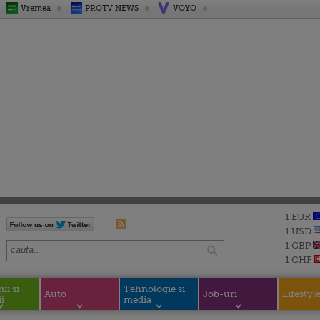
Vremea
PROTV NEWS
VOYO
1 EUR
1 USD
1 GBP
1 CHF
i si
Tehnologie si
Auto
Job-uri
Lifestyl
i
media