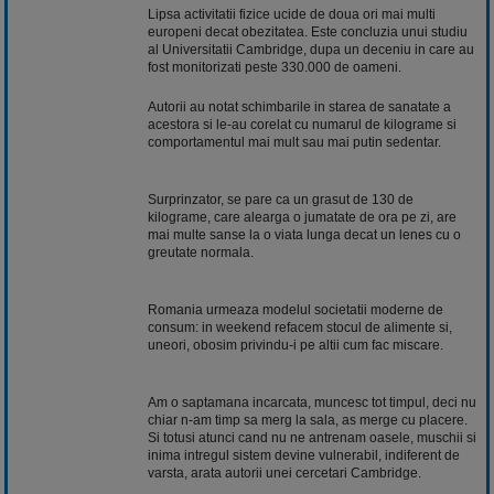
Lipsa activitatii fizice ucide de doua ori mai multi
europeni decat obezitatea. Este concluzia unui studiu
al Universitatii Cambridge, dupa un deceniu in care au
fost monitorizati peste 330.000 de oameni.
Autorii au notat schimbarile in starea de sanatate a
acestora si le-au corelat cu numarul de kilograme si
comportamentul mai mult sau mai putin sedentar.
Surprinzator, se pare ca un grasut de 130 de
kilograme, care alearga o jumatate de ora pe zi, are
mai multe sanse la o viata lunga decat un lenes cu o
greutate normala.
Romania urmeaza modelul societatii moderne de
consum: in weekend refacem stocul de alimente si,
uneori, obosim privindu-i pe altii cum fac miscare.
Am o saptamana incarcata, muncesc tot timpul, deci nu
chiar n-am timp sa merg la sala, as merge cu placere.
Si totusi atunci cand nu ne antrenam oasele, muschii si
inima intregul sistem devine vulnerabil, indiferent de
varsta, arata autorii unei cercetari Cambridge.