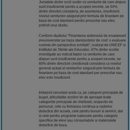
Jumatate dintre scoli sustin ca veniturile de care dispun
sunt insuficiente pentru a acoperi nevoile, iar 60%
dintre directori considera, de asemenea, insuficient
nivelul veniturilor asigurat prin formula de finantare pe
baza de cost standard pentru prescolar sau elev,
potrivit unui studiu.
Conform studiului "Finantarea sistemului de invatamant
preuniversitar pe baza standardelor de cost: o evaluare
curenta din perspectiva echitatii", realizat de UNICEF si
Institutul de Stiinte ale Educatiei, 47% dintre scolile
investigate au indicat faptul ca veniturile de care
dispun sunt insuficiente pentru a acoperi nevoile, iar
60% dintre directorii chestionati considera ca nivelul
general actual al veniturilor asigurat prin formula de
finantare pe baza de cost standard per prescolar sau
elev este insuficient.
Initiatorii cercetarii arata ca, pe categorii principale de
buget, dificultatile scolilor tin de aproape toate
categoriile principale de cheltuieli, respectiv de
personal, cele cu formarea continua a cadrelor
didactice din scoala, cele pentru bunuri si servicii, dar
si cele pentru programe nationale pentru categorii
specifice de elevi sau consumabile si materialele
didactice de baza.