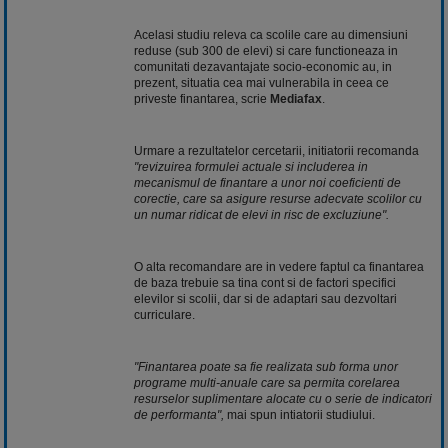
Acelasi studiu releva ca scolile care au dimensiuni
reduse (sub 300 de elevi) si care functioneaza in
comunitati dezavantajate socio-economic au, in
prezent, situatia cea mai vulnerabila in ceea ce
priveste finantarea, scrie
Mediafax
.
Urmare a rezultatelor cercetarii, initiatorii recomanda
"revizuirea formulei actuale si includerea in
mecanismul de finantare a unor noi coeficienti de
corectie, care sa asigure resurse adecvate scolilor cu
un numar ridicat de elevi in risc de excluziune".
O alta recomandare are in vedere faptul ca finantarea
de baza trebuie sa tina cont si de factori specifici
elevilor si scolii, dar si de adaptari sau dezvoltari
curriculare.
"Finantarea poate sa fie realizata sub forma unor
programe multi-anuale care sa permita corelarea
resurselor suplimentare alocate cu o serie de indicatori
de performanta",
mai spun intiatorii studiului.