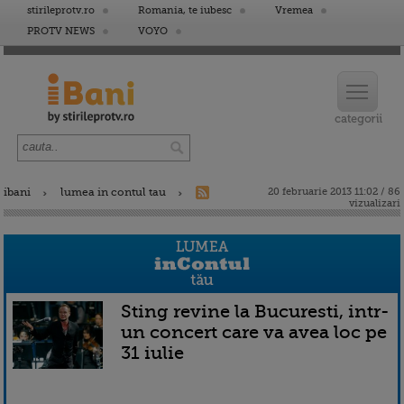
stirileprotv.ro
Romania, te iubesc
Vremea
PROTV NEWS
VOYO
ibani
lumea in contul tau
20 februarie 2013 11:02 / 86
vizualizari
Sting revine la Bucuresti, intr-
un concert care va avea loc pe
31 iulie