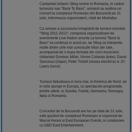
Cantaretul britanic Sting revine in Romania, in cadrul
turneului sau "Back To Bass", urmand sa sustina un
concert la complexul Romexpo din Bucuresti pe 31
iulie, informeaza organizatorii, citati de Mediafax.
Ca urmare a succesului inregistrat de turneul mondial
"Sting 2011-2012", compania organizatoare de
evenimente Live Nation anunta ca turneul "Back to
Bass" va continua in acest an, iar Sting va interpreta
multe dintre cele mai cunoscute hituri ale sale,
acompaniat de o trupa formata din cinci muzicieni,
chitaristul Dominic Miller, Vinnie Colaiuta (tobe), David
Sancious (clape), Peter Tickell (vioara electrica) si
JO
Lawry (voce).
Turneul debuteaza in luna mai, in America de Nord, iar
in iulie ajunge in Europa, cu spectacole programate,
printre altele, in Suedia, Franta, Germania, Norvegia,
Italia si Romania.
Concertul de la Bucuresti are loc pe data de 31 iulie,
este gazduit de complexul Romexpo si organizat de
Marcel Avram si East European Events, in colaborare
cu D&D East Entertainment.