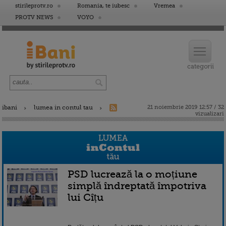
stirileprotv.ro
Romania, te iubesc
Vremea
PROTV NEWS
VOYO
ibani
lumea in contul tau
21 noiembrie 2019 12:57 / 32
vizualizari
PSD lucrează la o moțiune
simplă îndreptată împotriva
lui Cîțu