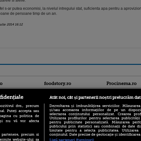
tuarele si aleile.
fel s-ar putea economisi, la nivelul intregului stat, suficienta apa pentru a aprovizio
ioane de persoane timp de un an.
iulie 2014 16:12
ro
foodstory.ro
Procinema.ro
fidențiale
Atât noi, cât și partenerii noștri prelucrăm dat
ozitivul dvs., precum
Dezvoltarea și îmbunătățirea serviciilor. Măsurarea
și/sau accesarea informațiilor de pe un dispoziti
al. Puteți accepta sau
selectarea conținutului personalizat. Crearea prof
pagina cu politica de
Utilizarea profilurilor pentru selectarea publicității
i și nu vă vor afecta
pentru publicitate personalizată. Măsurarea perfo
publicului prin statistici sau combinații de date di
(P) Descoperă Lumea
limitate pentru a selecta publicitatea. Utilizarea
Banditul zburător,
Evenimentelor din România
conținutul. Date precise de geolocație și identificarea
te partenere, precum si
prolific spărgător
cu Transilvania Events!
ermite website-ului sa
din Canada
Listă parteneri (furnizori)