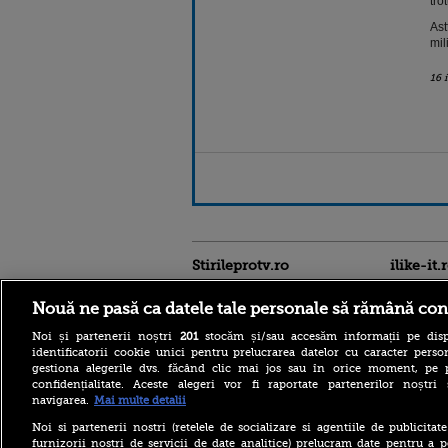
tro
Ast
mil
16 
Stirileprotv.ro
ilike-it.
Nouă ne pasă ca datele tale personale să rămână con
Noi și partenerii noștri
201
stocăm și/sau accesăm informații pe disp
identificatorii cookie unici pentru prelucrarea datelor cu caracter person
gestiona alegerile dvs. făcând clic mai jos sau în orice moment, pe 
confidențialitate. Aceste alegeri vor fi raportate partenerilor noștr
navigarea.
Mai multe detalii
Noi si partenerii nostri (retelele de socializare si agentiile de publicita
Care este mâncarea
furnizorii nostri de servicii de date analitice) prelucram date pentru a p