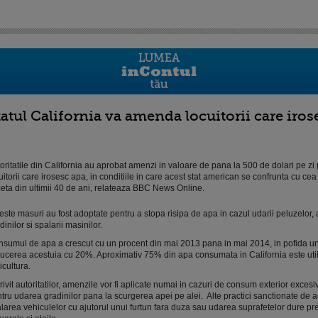
tatul California va amenda locuitorii care iro
oritatile din California au aprobat amenzi in valoare de pana la 500 de dolari pe zi
uitorii care irosesc apa, in conditiile in care acest stat american se confrunta cu ce
eta din ultimii 40 de ani, relateaza BBC News Online.
ste masuri au fost adoptate pentru a stopa risipa de apa in cazul udarii peluzelor,
dinilor si spalarii masinilor.
sumul de apa a crescut cu un procent din mai 2013 pana in mai 2014, in pofida un
ucerea acestuia cu 20%. Aproximativ 75% din apa consumata in California este util
icultura.
rivit autoritatilor, amenzile vor fi aplicate numai in cazuri de consum exterior excesiv
tru udarea gradinilor pana la scurgerea apei pe alei. Alte practici sanctionate de au
larea vehiculelor cu ajutorul unui furtun fara duza sau udarea suprafetelor dure p