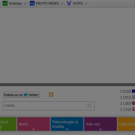
Vremea
PROTV NEWS
VOYO
1 EUR
1 USD
1 GBP
1 CHF
i si
Tehnologie si
Auto
Job-uri
Lifestyl
i
media