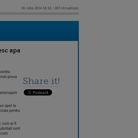
16 iulie 2014 16:12 / 263 vizualizari
sesc apa
 pentru
a mai grava
Share it!
 amenajarii
ui apel la
izata pentru
, cum ar fi
toritati sunt
recum