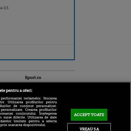
na 3,5
Sport.ro
ele pentru a oferi:
 performanței reclamelor. Stocarea
v. Utilizarea profilurilor pentru
ilurilor de conținut personalizat.
 personalizate. Crearea profilurilor
rmanței conținutului. Înțelegerea
ACCEPT TOATE
A antrenat un "wonderkid" și
n surse diferite. Utilizarea de date
crede că pretendenta la titlu
 datelor limitate pentru a selecta
 cel mai
a dat lovitura: "Fotbalist
 prin scanarea dispozitivului.
 de bănci
cum căutăm și nu găsim!"
VREAU SA