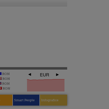
EUR
RON
RON
RON
RON
e
Smart People
Infografice