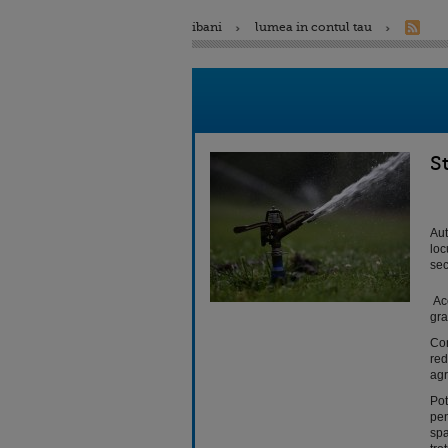
ibani
lumea in contul tau
S
Aut
loc
sec
Ace
gra
Con
red
agr
Pot
pen
spa