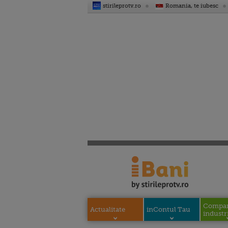
stirileprotv.ro
Romania, te iubesc
Compani
Actualitate
inContul Tau
industri