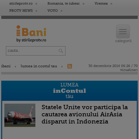
stirileprotv.ro
Romania, te iubesc
Vremea
PROTV NEWS
VOYO
ibani
lumea in contul tau
30 decembrie 2014 06:26 / 70
vizualizari
Statele Unite vor participa la
cautarea avionului AirAsia
disparut in Indonezia