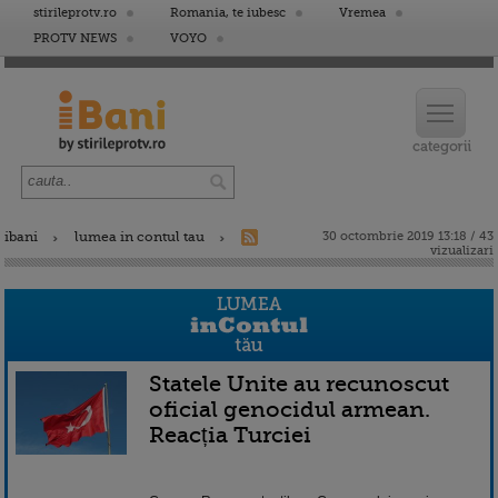
stirileprotv.ro
Romania, te iubesc
Vremea
PROTV NEWS
VOYO
ibani
lumea in contul tau
30 octombrie 2019 13:18 / 43
vizualizari
Statele Unite au recunoscut
oficial genocidul armean.
Reacția Turciei