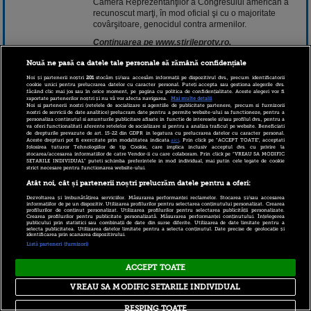
Camera Reprezentanţilor a Congresului american a
recunoscut marţi, în mod oficial şi cu o majoritate
covârşitoare, genocidul contra armenilor.
Continuarea pe www.stirileprotv.ro.
Nouă ne pasă ca datele tale personale să rămână confidențiale
30 octombrie 2019 13:18
Noi și partenerii noștri
201
stocăm și/sau accesăm informații pe dispozitivul dvs., precum identificatorii
cookie unici pentru prelucrarea datelor cu caracter personal. Puteți accepta sau gestiona alegerile dvs.
făcând clic mai jos sau în orice moment, pe pagina cu politica de confidențialitate. Aceste alegeri vor fi
raportate partenerilor noștri și nu vă vor afecta navigarea.
Mai multe detalii
Noi si partenerii nostri (retelele de socializare si agentiile de publicitate partenere, precum si furnizorii
nostri de servicii de date analitice) prelucram date pentru a permite website-ului sa functioneze, pentru a
personaliza continutul si anunturile publicitare afisate in functie de interesele si/sau profilul dvs., pentru a
va oferi functionalitati aferente retelelor de socializare si pentru a analiza traficul pe website. Beneficiati
de drepturile prevazute de art. 15-22 din GDPR in legatura cu prelucrarea datelor cu caracter personal.
Aceste drepturi pot fi exercitate prin modalitatea indicata
aici
. Prin click pe “ACCEPT TOATE”, acceptati
folosirea tuturor Tehnologiilor de tip Cookie, care implica inclusiv acceptul dvs. cu privire la
stocarea/accesarea informatiilor de catre Vendor-ii cu care colaboram. Prin click pe “VREAU SA MODIFIC
SETARILE INDIVIDUAL” puteti schimba preferintele in mod individual, mai putin cele legate de cookie
strict necesare pentru functionarea website-ului.
Copyright © 2026 PRO TV S.R.L |
Politica de Cookie
|
Atât noi, cât și partenerii noștri prelucrăm datele pentru a oferi:
Politica Confidentialitate
|
RSS
Dezvoltarea și îmbunătățirea serviciilor. Măsurarea performanței reclamelor. Stocarea și/sau accesarea
informațiilor de pe un dispozitiv. Utilizarea profilurilor pentru selectarea conținutului personalizat. Crearea
profilurilor de conținut personalizat. Utilizarea profilurilor pentru selectarea publicității personalizate.
Crearea profilurilor pentru publicitate personalizată. Măsurarea performanței conținutului. Înțelegerea
publicului prin statistici sau combinații de date din surse diferite. Utilizarea de date limitate pentru a
selecta publicitatea. Utilizarea datelor limitate pentru a selecta conținutul. Date precise de geolocație și
identificarea prin scanarea dispozitivului.
Listă parteneri (furnizori)
ACCEPT TOATE
VREAU SA MODIFIC SETARILE INDIVIDUAL
RESPING TOATE