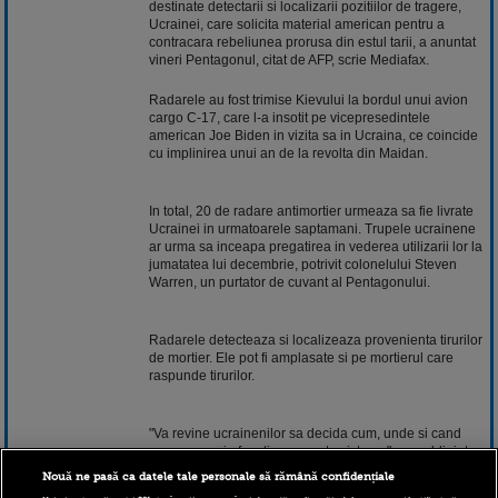
destinate detectarii si localizarii pozitiilor de tragere,
Ucrainei, care solicita material american pentru a
contracara rebeliunea prorusa din estul tarii, a anuntat
vineri Pentagonul, citat de AFP, scrie Mediafax.
Radarele au fost trimise Kievului la bordul unui avion
cargo C-17, care l-a insotit pe vicepresedintele
american Joe Biden in vizita sa in Ucraina, ce coincide
cu implinirea unui an de la revolta din Maidan.
In total, 20 de radare antimortier urmeaza sa fie livrate
Ucrainei in urmatoarele saptamani. Trupele ucrainene
ar urma sa inceapa pregatirea in vederea utilizarii lor la
jumatatea lui decembrie, potrivit colonelului Steven
Warren, un purtator de cuvant al Pentagonului.
Radarele detecteaza si localizeaza provenienta tirurilor
de mortier. Ele pot fi amplasate si pe mortierul care
raspunde tirurilor.
"Va revine ucrainenilor sa decida cum, unde si cand
vor sa puna in functiune aceste sisteme", a asubliniat
colonelul Warren.
Nouă ne pasă ca datele tale personale să rămână confidențiale