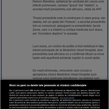
Nelson Mandela, spitalizat de sambata din cauza unei
infectii pulmonare, ramane "grava" dar "stabila", a
anuntat marti presedintia sud-africana, citata de AFP.
"Fostul presedinte este in continuare in stare grava, dar
stabila, intr-un spital din Pretoria"
, a anuntat presedintia
intr-un comunicat, adaugand ca presedintele Jacob
Zuma, care s-a intalnit cu echipa medicala luni seara,
are "incredere deplina" in aceasta.
Luni seara, un cordon de politie a fost mobilizat in fata
intrarii principale de la Mediclinic Heart Hospital, desi
presedintia sud-africana nu a confirmat oficial ca eroul
luptei anti-apartheid primeste ingrijiri in acest spital.
De marti dimineata, vehiculele care circula in
apropierea clinicii Mediclinic Heart Hospital sunt
supuse unor controale minutioase, iar pietonii sunt
rugati sa se identifice si sa-si deschida rucsacurile, a
Nouă ne pasă ca datele tale personale să rămână confidențiale
constatat un fotograf al AFP.
Noi și partenerii noștri
201
stocăm și/sau accesăm informații pe dispozitivul dvs., precum identificatorii
cookie unici pentru prelucrarea datelor cu caracter personal. Puteți accepta sau gestiona alegerile dvs.
făcând clic mai jos sau în orice moment, pe pagina cu politica de confidențialitate. Aceste alegeri vor fi
raportate partenerilor noștri și nu vă vor afecta navigarea.
Mai multe detalii
La intrare, gardienii spitalului au primit intariri din
Noi si partenerii nostri (retelele de socializare si agentiile de publicitate partenere, precum si furnizorii
partea politiei, cu scopul de a tine la distanta presa,
nostri de servicii de date analitice) prelucram date pentru a permite website-ului sa functioneze, pentru a
personaliza continutul si anunturile publicitare afisate in functie de interesele si/sau profilul dvs., pentru a
care continua sa vina in numar tot mai mare, in timp ce
va oferi functionalitati aferente retelelor de socializare si pentru a analiza traficul pe website. Beneficiati